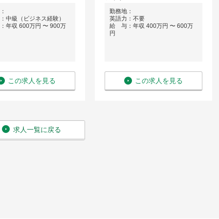
：
勤務地：
：中級（ビジネス経験）
英語力：不要
年収 600万円 〜 900万
給 与：年収 400万円 〜 600万
円
この求人を見る
この求人を見る
求人一覧に戻る