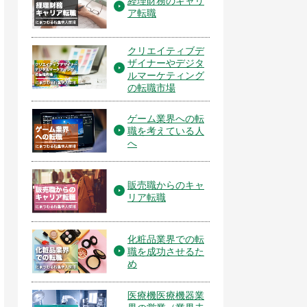
経理財務のキャリ
ア転職
クリエイティブデ
ザイナーやデジタ
ルマーケティング
の転職市場
ゲーム業界への転
職を考えている人
へ
販売職からのキャ
リア転職
化粧品業界での転
職を成功させるた
め
医療機医療機器業