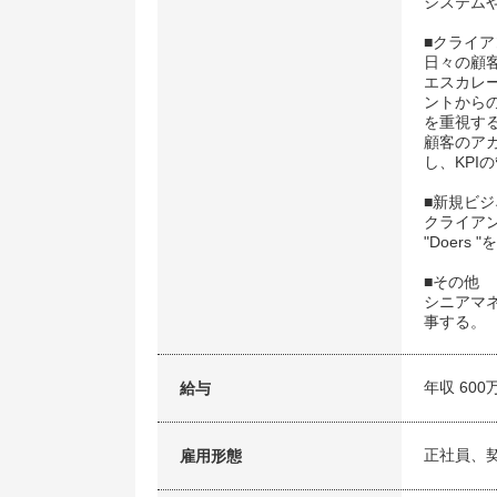
システム
■クライ
日々の顧
エスカレ
ントから
を重視す
顧客のア
し、KP
■新規ビ
クライア
"Doers
■その他
シニアマ
事する。
年収 600
給与
正社員、
雇用形態