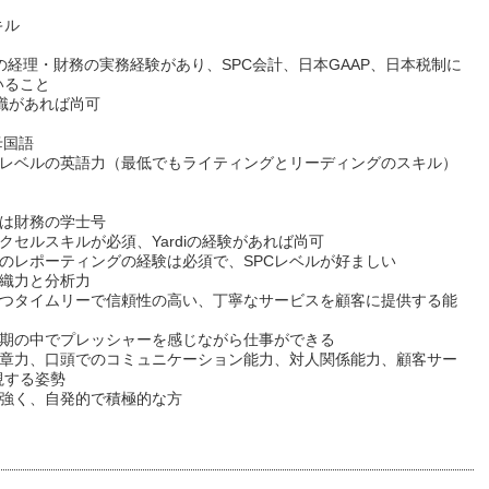
キル
上の経理・財務の実務経験があり、SPC会計、日本GAAP、日本税制に
いること
知識があれば尚可
母国語
ネスレベルの英語力（最低でもライティングとリーディングのスキル）
たは財務の学士号
エクセルスキルが必須、Yardiの経験があれば尚可
業のレポーティングの経験は必須で、SPCレベルが好ましい
組織力と分析力
的かつタイムリーで信頼性の高い、丁寧なサービスを顧客に提供する能
い納期の中でプレッシャーを感じながら仕事ができる
た文章力、口頭でのコミュニケーション能力、対人関係能力、顧客サー
視する姿勢
が強く、自発的で積極的な方