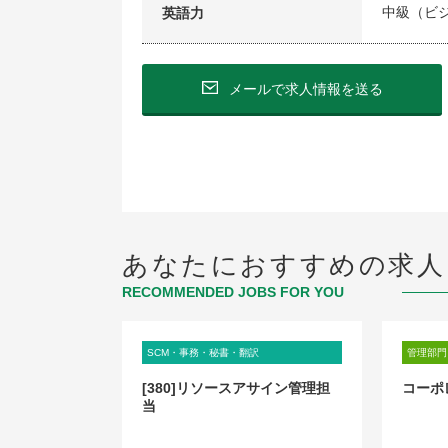
中級（ビ
英語力
メールで求人情報を送る
あなたにおすすめの求人
RECOMMENDED JOBS FOR YOU
SCM・事務・秘書・翻訳
管理部門
社】
[380]リソースアサイン管理担
コーポ
当