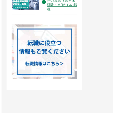
界の営業（業界未
経験・MRからの転
職