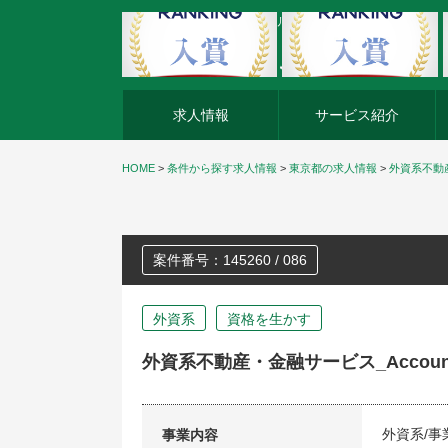
外資系企業の転職・キャリア転職ならアージスジャパン
求人情報
サービス紹介
HOME
>
条件から探す求人情報
>
東京都の求人情報
>
外資系不動産・金
案件番号：145260 / 086
外資系
資格を生かす
外資系不動産・金融サービス_Accounting 
外資系/
事業内容