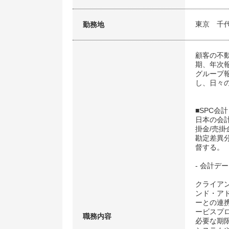
東京 千
勤務地
顧客の不
期、年次
グループ
し、日々
■SPC会計
日本の会
掛金/売
勘定差異
督する。
- 会計デ
クライア
ンド・ア
ーとの連
ービスプ
職務内容
必要な期