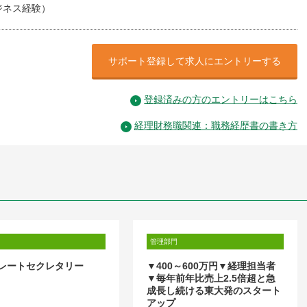
ジネス経験）
サポート登録して求人にエントリーする
登録済みの方のエントリーはこちら
経理財務職関連：職務経歴書の書き方
管理部門
レートセクレタリー
▼400～600万円▼経理担当者
▼毎年前年比売上2.5倍超と急
成長し続ける東大発のスタート
アップ