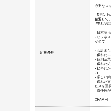
必要なス
- 5年以
精通して
IFRSの
- 日本語 
‐ ビジ
が必要
- 会計ま
応募条件
- 優れた
- 個別企
- 優れた
- 効率
力
- 厳し
- 優れ
ビスを重
- 責任感
CPA尚可