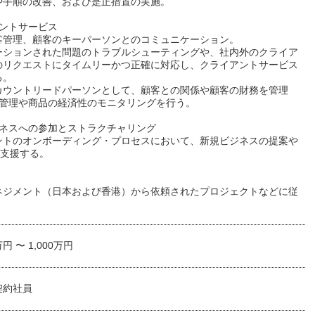
や手順の改善、および是正措置の実施。
アントサービス
客管理、顧客のキーパーソンとのコミュニケーション。
ーションされた問題のトラブルシューティングや、社内外のクライア
のリクエストにタイムリーかつ正確に対応し、クライアントサービス
る。
カウントリードパーソンとして、顧客との関係や顧客の財務を管理
Iの管理や商品の経済性のモニタリングを行う。
ジネスへの参加とストラクチャリング
ントのオンボーディング・プロセスにおいて、新規ビジネスの提案や
 "を支援する。
ネジメント（日本および香港）から依頼されたプロジェクトなどに従
万円 〜 1,000万円
契約社員