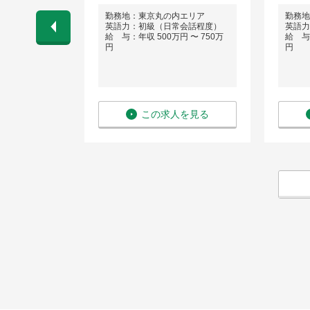
勤務地：東京丸の内エリア
勤務地
会話程度）
英語力：初級（日常会話程度）
英語力
 〜 1,100
給 与：年収 500万円 〜 750万
給 与：
円
円
を見る
この求人を見る