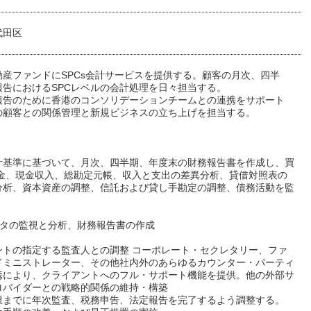
代田区
動産ファンドにSPCs会計サービスを提供する。顧客の月次、四半
報告におけるSPCレベルの会計処理を日々担当する。
報告のために香港のコンソリデーションチームとの連携をサポート
の顧客との関係管理と新規ビジネスの立ち上げを担当する。
計基準に基づいて、月次、四半期、年度末の財務報告書を作成し、買
掛金、現金収入、総勘定元帳、収入と支出の差異分析、貸借対照表の
分析、資本資産の調整、信託および貸し手勘定の調整、債務活動を監
ータの監視と分析、財務報告書の作成
ントの指定する監査人との調整 コーポレート・セクレタリー、ファ
ドミニストレーター、その他社内外のあらゆるカウンター・パーティ
携により、クライアントへのフル・サポート機能を提供。他の外部サ
ロバイダーとの戦略的関係の維持・構築
限までに年次監査、税務申告、法定報告を完了するよう調整する。