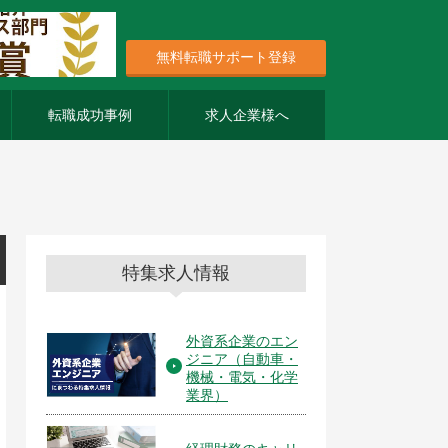
無料転職サポート登録
転職成功事例
求人企業様へ
特集求人情報
外資系企業のエン
ジニア（自動車・
機械・電気・化学
業界）