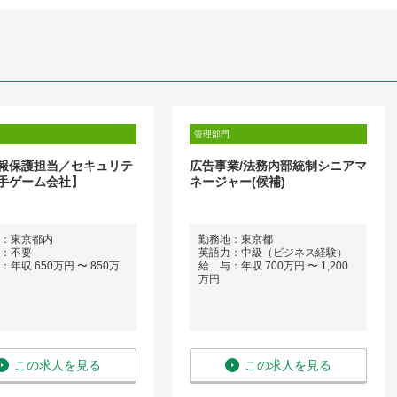
管理部門
報保護担当／セキュリテ
広告事業/法務内部統制シニアマ
手ゲーム会社】
ネージャー(候補)
：東京都内
勤務地：東京都
：不要
英語力：中級（ビジネス経験）
年収 650万円 〜 850万
給 与：年収 700万円 〜 1,200
万円
この求人を見る
この求人を見る