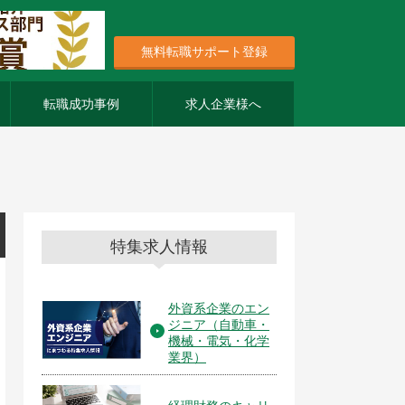
無料転職サポート登録
転職成功事例
求人企業様へ
特集求人情報
外資系企業のエン
ジニア（自動車・
機械・電気・化学
業界）