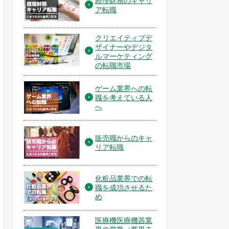
経理財務のキャリ
ア転職
クリエイティブデ
ザイナーやデジタ
ルマーケティング
の転職市場
ゲーム業界への転
職を考えている人
へ
販売職からのキャ
リア転職
化粧品業界での転
職を成功させるた
め
医療機医療機器業