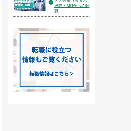
界の営業（業界未
経験・MRからの転
職