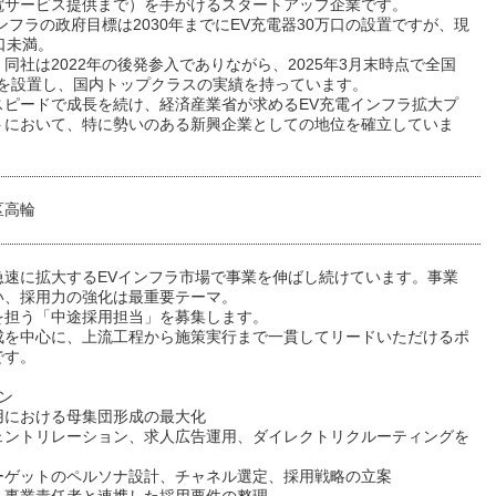
電サービス提供まで）を手がけるスタートアップ企業です。
ンフラの政府目標は2030年までにEV充電器30万口の設置ですが、現
口未満。
同社は2022年の後発参入でありながら、2025年3月末時点で全国
口超を設置し、国内トップクラスの実績を持っています。
スピードで成長を続け、経済産業省が求めるEV充電インフラ拡大プ
トにおいて、特に勢いのある新興企業としての地位を確立していま
区高輪
急速に拡大するEVインフラ市場で事業を伸ばし続けています。事業
い、採用力の強化は最重要テーマ。
を担う「中途採用担当」を募集します。
成を中心に、上流工程から施策実行まで一貫してリードいただけるポ
です。
ン
用における母集団形成の最大化
ジェントリレーション、求人広告運用、ダイレクトリクルーティングを
ーゲットのペルソナ設計、チャネル選定、採用戦略の立案