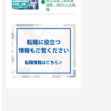
界の営業（業界未
経験・MRからの転
職