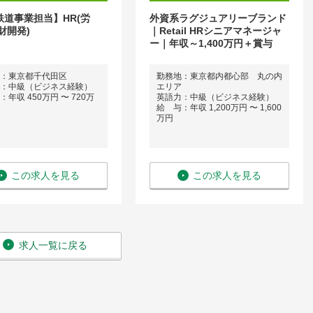
【鉄道事業担当】HR(労
外資系ラグジュアリーブランド
財開発)
｜Retail HRシニアマネージャ
ー｜年収～1,400万円＋賞与
：東京都千代田区
勤務地：東京都内都心部 丸の内
：中級（ビジネス経験）
エリア
年収 450万円 〜 720万
英語力：中級（ビジネス経験）
給 与：年収 1,200万円 〜 1,600
万円
この求人を見る
この求人を見る
求人一覧に戻る