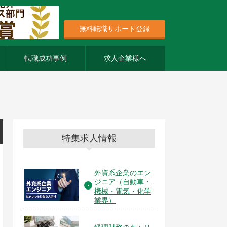
無料転職サポート登録
転職成功事例
求人企業様へ
特集求人情報
外資系企業のエン
ジニア（自動車・
機械・電気・化学
業界）