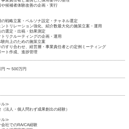
・事業責任者と連携した採用要件の整理
報や候補者体験改善の企画・実行
用の戦略立案・ペルソナ設定・チャネル選定
ェントリレーション強化、紹介数最大化の施策立案・運用
告の選定・出稿・効果測定
クトリクルーティングの企画・運用
体験向上のための施策立案
件のすり合わせ、経営層・事業責任者との定例ミーティング
ポート作成、進捗管理
万円 〜 500万円
キル≫
験（法人・個人問わず成果創出の経験）
キル≫
会社でのRA/CA経験