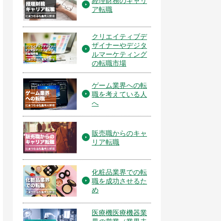
経理財務のキャリ
ア転職
クリエイティブデ
ザイナーやデジタ
ルマーケティング
の転職市場
ゲーム業界への転
職を考えている人
へ
販売職からのキャ
リア転職
化粧品業界での転
職を成功させるた
め
医療機医療機器業