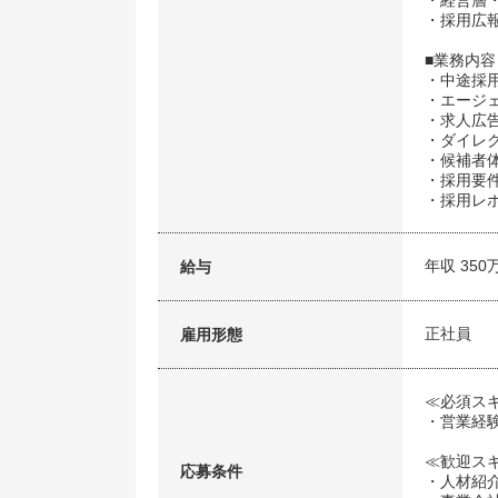
・経営層
・採用広
■業務内容
・中途採
・エージ
・求人広
・ダイレ
・候補者
・採用要
・採用レ
年収 350
給与
正社員
雇用形態
≪必須ス
・営業経
≪歓迎ス
応募条件
・人材紹介