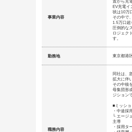
置から充
EV充電イ
状は10万
事業内容
その中で、
1.5万
圧倒的な
ロジェク
す。
東京都港
勤務地
同社は、
拡大に伴
その中核
母集団形
ジション
■ミッショ
・中途採
└ エー
主導
・採用タ
職務内容