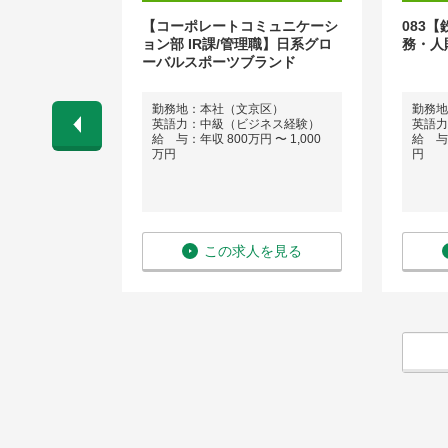
【コーポレートコミュニケーシ
083
ョン部 IR課/管理職】日系グロ
務・人
ーバルスポーツブランド
区
勤務地：本社（文京区）
勤務地
英語力：中級（ビジネス経験）
英語力
 〜 705万
給 与：年収 800万円 〜 1,000
給 与：
万円
円
を見る
この求人を見る