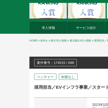
外資系企業の転職・キャリア転職ならアージスジャパン
求人情報
サービス紹介
HOME
>
条件から探す求人情報
>
東京都の求人情報
>
採用担当／
案件番号：174515 / 088
ベンチャー
転勤なし
採用担当／EVインフラ事業／スター
2023年