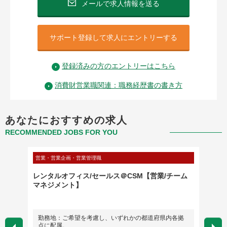
メールで求人情報を送る
サポート登録して求人にエントリーする
登録済みの方のエントリーはこちら
消費財営業職関連：職務経歴書の書き方
あなたにおすすめの求人
RECOMMENDED JOBS FOR YOU
営業・営業企画・営業管理職
営業・営
レンタルオフィス/セールス＠CSM【営業/チーム
製薬企
マネジメント】
～売上
勤務地：ご希望を考慮し、いずれかの都道府県内各拠
勤務
点に配属。
英語