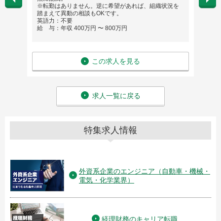
※転勤はありません。逆に希望があれば、組織状況を
給 与
踏まえて異動の相談もOKです。
英語力：不要
給 与：年収 400万円 〜 800万円
この求人を見る
求人一覧に戻る
特集求人情報
外資系企業のエンジニア（自動車・機械・
電気・化学業界）
経理財務のキャリア転職