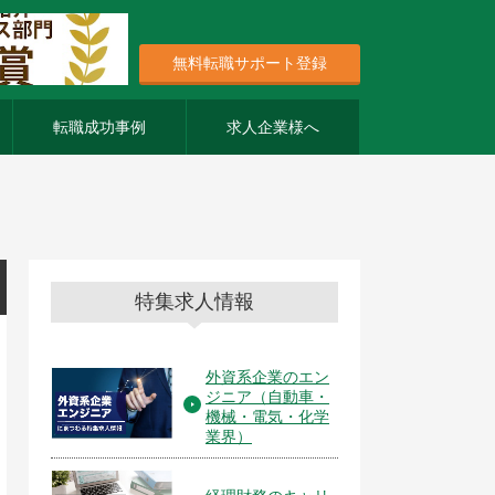
無料転職サポート登録
転職成功事例
求人企業様へ
特集求人情報
外資系企業のエン
ジニア（自動車・
機械・電気・化学
業界）