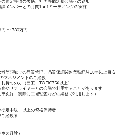
ーの査定評価の実施、社内評価調整会議への参加
課メンバーとの月間1on1ミーティングの実施
万円 〜 730万円
】
飲料等領域での品質管理、品質保証関連業務経験10年以上目安
上のマネジメントのご経験
お持ちの方（目安：TOEIC750以上）
監査やサプライヤーとの会議で利用することがあります
動車免許（実際に工場監査などの業務で利用します）
】
示検定中級、以上の資格保持者
張ご経験者
ジネス経験）