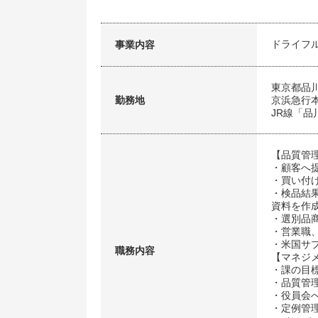
ドライフ
事業内容
東京都品川
勤務地
京浜急行
JR線「品
【品質管
・顧客へ
・買い付
・検品結
資料を作
・選別品
・営業職
・米国サ
職務内容
【マネジ
・課の目
・品質管
・役員会
・定例管