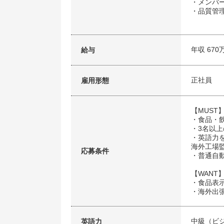
・メンバ
・品質管理
年収 670
給与
正社員
雇用形態
【MUST
・食品・
・3名以
・英語力を
海外工場
応募条件
・普通自
【WANT
・食品表
・海外出
中級（ビ
英語力