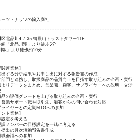
ルーツ・ナッツの輸入商社
区北品川4-7-35 御殿山トラストタワー11F
本線「北品川駅」より徒歩5分
川駅」より徒歩約10分
理関連業務】
提出する分析結果やお申し出に対する報告書の作成
け部門と連携し、取扱商品の品質向上を目指す取り組みの企画・実行
果よりデータをまとめ、営業職、顧客、サプライヤーへの説明・交渉
成
商品の評価グレードを上げる取り組みの企画・実行
、営業サポート職や取引先、顧客からの問い合わせ対応
プライヤーとの定期MTGへの参加
メント業務】
標設定を考える
理課メンバーの目標設定を一緒に考える
へ提出の月次活動報告書作成
理職会議への参加