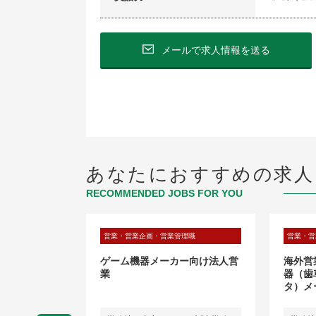
メールで求人情報を送る
あなたにおすすめの求人
RECOMMENDED JOBS FOR YOU
理職
営業・営業企画・営業管理職
営業・営
粧品メーカー
ゲーム機器メーカー向け法人営
海外営
業
器（歯
タ）メ