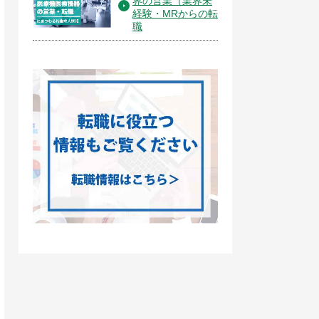
界の営業（業界未
経験・MRからの転
職