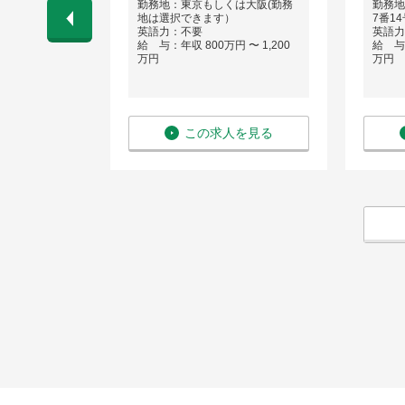
区
勤務地：東京もしくは大阪(勤務
勤務地
地は選択できます）
7番1
 〜 1,000
英語力：不要
英語力
給 与：年収 800万円 〜 1,200
給 与：
万円
万円
を見る
この求人を見る