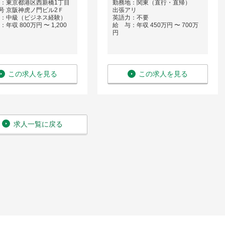
：東京都港区西新橋1丁目
勤務地：関東（直行・直帰）
4号 京阪神虎ノ門ビル2Ｆ
出張アリ
：中級（ビジネス経験）
英語力：不要
年収 800万円 〜 1,200
給 与：年収 450万円 〜 700万
円
この求人を見る
この求人を見る
求人一覧に戻る