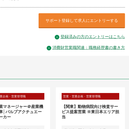
サポート登録して求人にエントリーする
登録済みの方のエントリーはこちら
消費財営業職関連：職務経歴書の書き方
業企画・営業管理職
営業・営業企画・営業管理職
業マネージャー＠産業機
【関東】動物病院向け検査サー
車│バルブアクチュエー
ビス提案営業 ※東日本エリア担
ーカー
当