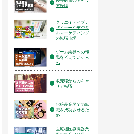
経理財務のキャリ
ア転職
クリエイティブデ
ザイナーやデジタ
ルマーケティング
の転職市場
ゲーム業界への転
職を考えている人
へ
販売職からのキャ
リア転職
化粧品業界での転
職を成功させるた
め
医療機医療機器業