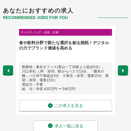
あなたにおすすめの求人
RECOMMENDED JOBS FOR YOU
マーケティング・企画・広報
マーケテ
ト（銀
食や飲料分野で新たな選択を創る挑戦！デジタル
【東京
の力でブランド価値を高める
の売上
サイト
勤務地：東京オフィス(青山一丁目駅より徒歩5分）、
勤務
川口本社（JR「赤羽」駅からバスで13分、「梛木の
英語
橋」バス停下車徒歩3分 ※東京－赤羽：電車15分、新
給 与
宿－赤羽：電車15分）
英語力：不要
給 与：年収 420万円 〜 546万円
この求人を見る
求人一覧に戻る