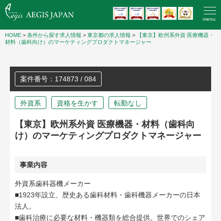
menu
HOME
>
条件から探す求人情報
>
東京都の求人情報
>
【東京】欧州系外資 医療機器・
材料（歯科向け）のマーケティングプロダクトマネージャー
案件番号：174873 / 084
外資系
資格を生かす
転勤なし
【東京】欧州系外資 医療機器・材料（歯科向
け）のマーケティングプロダクトマネージャー
事業内容
外資系歯科器機メーカー
■1923年設立、歴史ある歯科材料・歯科機器メーカーの日本
法人。
■歯科治療に必要な材料・機器類を総合提供。世界でのシェア