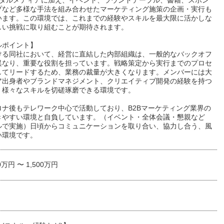
ジタルメディアに加え、イベント、ラウンドテーブル、書籍、スポン
プなど多様な手法を組み合わせたマーケティング施策の企画・実行も
います。この環境では、これまでの経験やスキルを最大限に活かしな
しい挑戦に取り組むことが期待されます。
ルポイント】
ける同社において、経営に直結した内部組織は、一般的なバックオフ
異なり、重要な役割を担っています。戦略策定から実行までのプロセ
してリードするため、業務の裁量が大きくなります。メンバーには大
ア出身者やブランドマネジメント、クリエイティブ開発の経験を持つ
、様々なスキルを切磋琢磨できる環境です。
ロナ後もテレワーク中心で活動しており、B2Bマーケティング業界の
きやすい環境と自負しています。（イベント・全体会議・懇親など
ルで実施）日頃からコミュニケーションを取り合い、協力し合う、風
い環境です。
0万円 〜 1,500万円