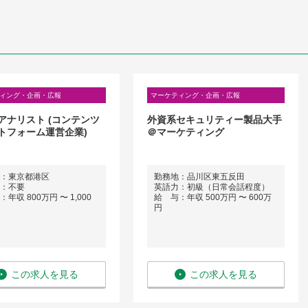
ィング・企画・広報
マーケティング・企画・広報
アナリスト (コンテンツ
外資系セキュリティー製品大手
トフォーム運営企業)
＠マーケティング
：東京都港区
勤務地：品川区東五反田
：不要
英語力：初級（日常会話程度）
年収 800万円 〜 1,000
給 与：年収 500万円 〜 600万
円
この求人を見る
この求人を見る