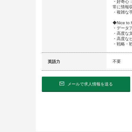
・好奇心
常に情報
・複雑な
◆Nice to 
・データ
・高度な
・高度な
・戦略・
不要
英語力
メールで求人情報を送る