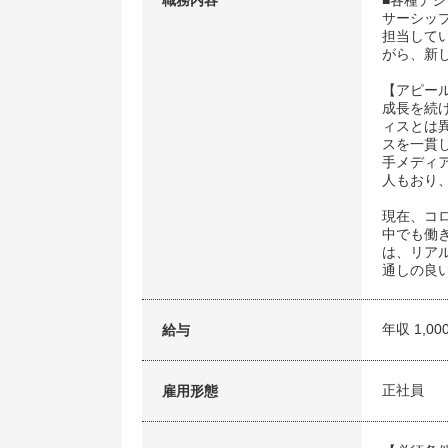
職務内容
■各種デ
サーシッ
担当して
がら、新
【アピー
成長を続
ィスとは
スを一貫
手メディ
人もおり
現在、コ
中でも働
は、リア
通しの良
年収 1,00
給与
正社員
雇用形態