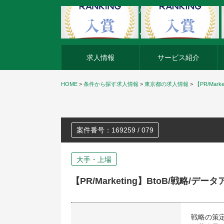
外資系企業の転職・キャリア転職ならアージスジャパン
求人情報
サービス紹介
HOME
>
条件から探す求人情報
>
東京都の求人情報
>
【PR/Ma
案件番号：169259 / 079
大手・上場
【PR/Marketing】BtoB/戦略
戦略の策