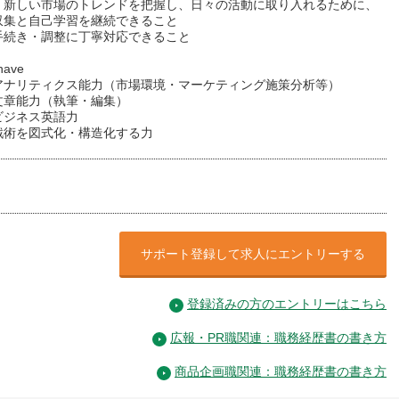
：新しい市場のトレンドを把握し、日々の活動に取り入れるために、
収集と自己学習を継続できること
手続き・調整に丁寧対応できること
have
アナリティクス能力（市場環境・マーケティング施策分析等）
文章能力（執筆・編集）
ビジネス英語力
戦術を図式化・構造化する力
サポート登録して求人にエントリーする
登録済みの方のエントリーはこちら
広報・PR職関連：職務経歴書の書き方
商品企画職関連：職務経歴書の書き方