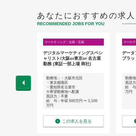
あなたにおすすめの求人
RECOMMENDED JOBS FOR YOU
広報
マーケティング・企画・広報
マーケテ
・食品メーカ
デジタルマーケティングスペシ
データ
ディア対応・
ャリスト/大阪or東京or 名古屋
プラッ
勤務 (東証一部上場 商社)
区
勤務地：・大阪市北区
勤務地
ネス経験）
・東京都港区
英語力
 〜 750万
・愛知県名古屋市
給 与：
※希望勤務地へ配属
万円
英語力：不要
給 与：年収 500万円 〜 1,100
万円
を見る
この求人を見る