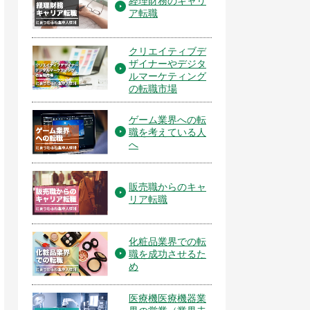
経理財務のキャリ
ア転職
クリエイティブデ
ザイナーやデジタ
ルマーケティング
の転職市場
ゲーム業界への転
職を考えている人
へ
販売職からのキャ
リア転職
化粧品業界での転
職を成功させるた
め
医療機医療機器業