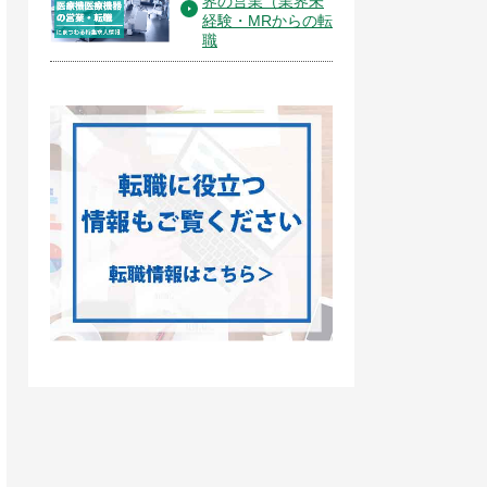
界の営業（業界未
経験・MRからの転
職