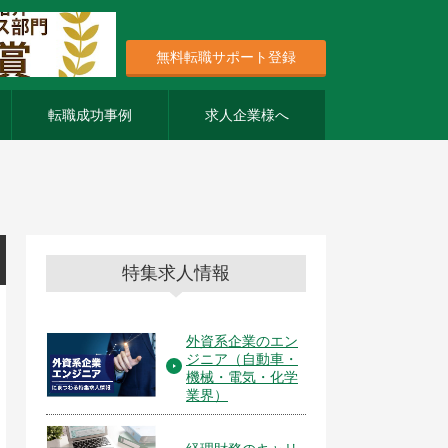
無料転職サポート登録
転職成功事例
求人企業様へ
特集求人情報
外資系企業のエン
ジニア（自動車・
機械・電気・化学
業界）