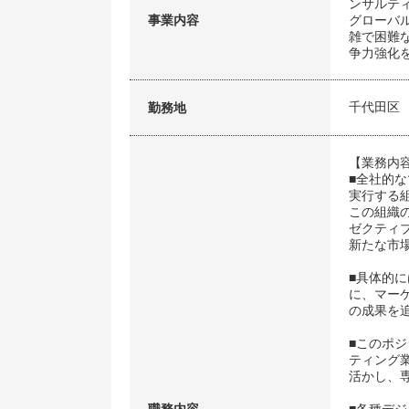
ンサルテ
事業内容
グローバ
雑で困難
争力強化
千代田区
勤務地
【業務内
■全社的
実行する
この組織
ゼクティ
新たな市
■具体的
に、マー
の成果を
■このポ
ティング
活かし、