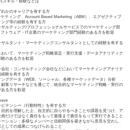
(スキル・経験など)】
ずれかのキャリアを有する方
ケティング、Account Based Marketing（ABM）、エグゼクティブ
ィング等の経験を有する方
ンサルティング/プロフェッショナルサービスでのマーケティング部
ソフトウェア・IT企業のマーケティング部門経験のある方を歓迎
ンサルタント・マーケティングコンサルタントとしての経験を有する
において、マーケティング戦略策定・実行支援・データアナリティク
経験のある方を歓迎
チ会社・コンサルティング会社などにおいてマーケティングアナリテ
務経験を有する方
ィングデータ（WEB、ソーシャル、各種マーケットデータ）分析
・顧客リサーチなどを通じて、統合的なマーケティング戦略・実行の
がある方を歓迎
have
ンピテンシー（行動特性）を有する方
：目的を理解した上、自主的に自らやるべきことや課題を見つけ、ア
企画だけではなく責任をもって最後まで責任をもって実行できること
レーション：多様なメンバーと信頼関係を築きながら意見を交わし、
業としての成果につなげられること