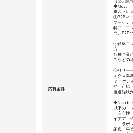
【必須条件
◆Must
※以下い
①B2Bマー
マーケテ
特に、コ
門、B2B
②戦略コ
方
各種企業
スなどの
③リサー
ィクス業
マーケテ
や、市場
応募条件
推進経験
◆Nice to 
以下のコ
・自主性
イデア・
・コラボ
組織・事