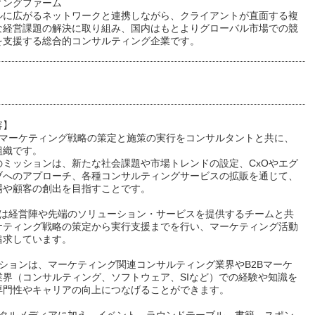
ィングファーム
ルに広がるネットワークと連携しながら、クライアントが直面する複
な経営課題の解決に取り組み、国内はもとよりグローバル市場での競
を支援する総合的コンサルティング企業です。
容】
なマーケティング戦略の策定と施策の実行をコンサルタントと共に、
組織です。
のミッションは、新たな社会課題や市場トレンドの設定、CxOやエグ
ブへのアプローチ、各種コンサルティングサービスの拡販を通じて、
場や顧客の創出を目指すことです。
には経営陣や先端のソリューション・サービスを提供するチームと共
ケティング戦略の策定から実行支援までを行い、マーケティング活動
追求しています。
ジションは、マーケティング関連コンサルティング業界やB2Bマーケ
業界（コンサルティング、ソフトウェア、SIなど）での経験や知識を
専門性やキャリアの向上につなげることができます。