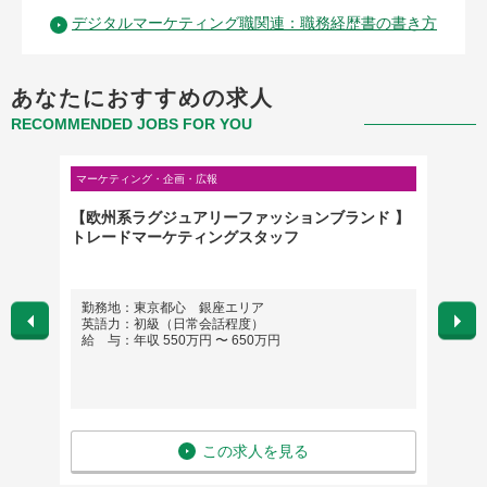
デジタルマーケティング職関連：職務経歴書の書き方
あなたにおすすめの求人
RECOMMENDED JOBS FOR YOU
マーケティング・企画・広報
マーケテ
／転勤
【欧州系ラグジュアリーファッションブランド 】
ワーク
0時間
トレードマーケティングスタッフ
★マー
メーカ
勤務地：東京都心 銀座エリア
勤務
英語力：初級（日常会話程度）
英語
給 与：年収 550万円 〜 650万円
給 与
この求人を見る