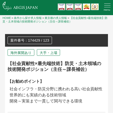
menu
HOME
>
条件から探す求人情報
>
東京都の求人情報
>
【社会貢献性×最先端技術】防
災・土木領域の技術開発ポジション（主任～課長補佐）
案件番号：174429 / 123
海外展開あり
大手・上場
【社会貢献性×最先端技術】防災・土木領域の
技術開発ポジション（主任～課長補佐）
【お勧めポイント】
社会インフラ・防災分野に携われる高い社会貢献性
世界的にも実績のある技術領域
開発～実装まで一貫して関与できる環境