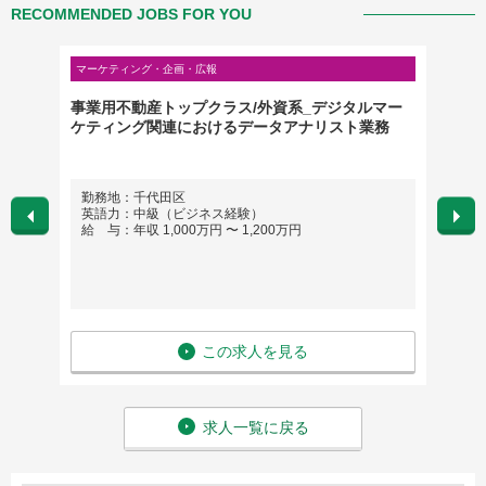
RECOMMENDED JOBS FOR YOU
マーケティング・企画・広報
クリエイ
ーム会
事業用不動産トップクラス/外資系_デジタルマー
Produ
ケティング関連におけるデータアナリスト業務
Logist
勤務地：千代田区
勤務
英語力：中級（ビジネス経験）
英語
給 与：年収 1,000万円 〜 1,200万円
給 与
この求人を見る
求人一覧に戻る