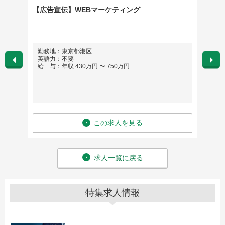
技術力
【広告宣伝】WEBマーケティング
【イー
レープ
づくり
もしく
勤務地：東京都港区
勤務
英語力：不要
英語
給 与：年収 430万円 〜 750万円
給 与
この求人を見る
求人一覧に戻る
特集求人情報