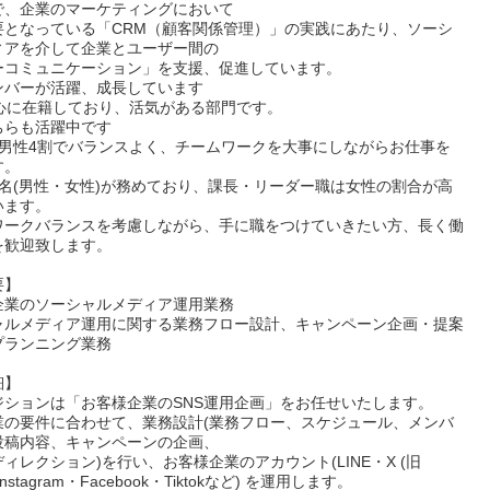
で、企業のマーケティングにおいて
要となっている「CRM（顧客関係管理）」の実践にあたり、ソーシ
ィアを介して企業とユーザー間の
ーコミュニケーション」を支援、促進しています。
ンバーが活躍、成長しています
中心に在籍しており、活気がある部門です。
ちらも活躍中です
：男性4割でバランスよく、チームワークを大事にしながらお仕事を
す。
2名(男性・女性)が務めており、課長・リーダー職は女性の割合が高
います。
ワークバランスを考慮しながら、手に職をつけていきたい方、長く働
を歓迎致します。
要】
企業のソーシャルメディア運用業務
ャルメディア運用に関する業務フロー設計、キャンペーン企画・提案
プランニング業務
細】
ジションは「お客様企業のSNS運用企画」をお任せいたします。
業の要件に合わせて、業務設計(業務フロー、スケジュール、メンバ
投稿内容、キャンペーンの企画、
ィレクション)を行い、お客様企業のアカウント(LINE・X (旧
)・Instagram・Facebook・Tiktokなど) を運用します。