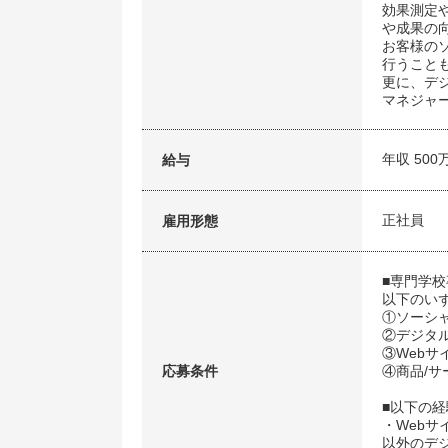
効果測定
や成果の
お客様の
行うこと
更に、デ
マネジャ
年収 500
給与
正社員
雇用形態
■専門学校
以下のい
①ソーシ
②デジタ
③Web
応募条件
④商品/
■以下の
・Web
以外のデ