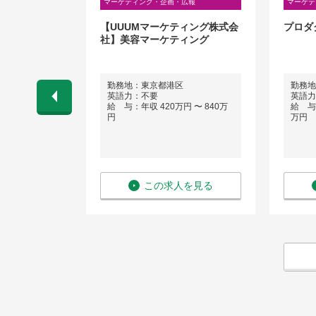
広報
マーケティング・企画・広報
マーケテ
ィレクター／
【UUUMマーケティング株式会
プロダ
域におけるア
社】美容マーケティング
ン全般を担当
勤務地：東京都港区
勤務地
英語力：不要
英語力
 〜 540万
給 与：年収 420万円 〜 840万
給 与：
円
万円
を見る
この求人を見る