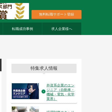
無料転職サポート登録
転職成功事例
求人企業様へ
特集求人情報
外資系企業のエン
ジニア（自動車・
機械・電気・化学
業界）