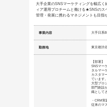
大手企業のSNSマーケティングを幅広
ィア運用プロチームと働ける★SNSの
管理・発展に携わるマネジメントも目指
大手日系B
事業内容
東京都渋
勤務地
【部署】
SNSマ
タルマー
カスタマ
ています
大型プロ
部門創設
織として
・CRM
従来のマス