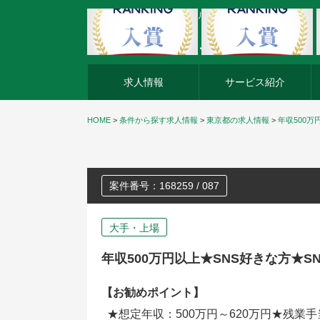
外資系企業の転職・キャリア転職ならアージスジャパン
求人情報
サービス紹介
HOME
>
条件から探す求人情報
>
東京都の求人情報
>
年収500
案件番号：168259 / 087
大手・上場
年収500万円以上★SNS好きな方★
【お勧めポイント】
★想定年収：500万円～620万円★残