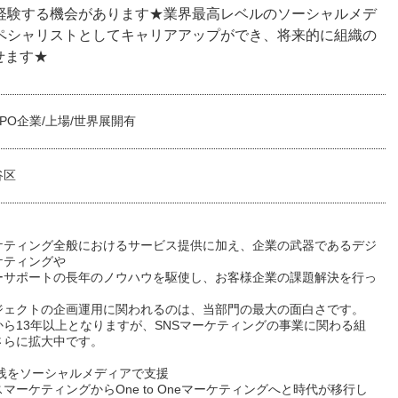
く経験する機会があります★業界最高レベルのソーシャルメデ
スペシャリストとしてキャリアアップができ、将来的に組織の
せます★
PO企業/上場/世界展開有
谷区
ーケティング全般におけるサービス提供に加え、企業の武器であるデジ
ケティングや
ーサポートの長年のノウハウを駆使し、お客様企業の課題解決を行っ
。
ジェクトの企画運用に関われるのは、当部門の最大の面白さです。
から13年以上となりますが、SNSマーケティングの事業に関わる組
さらに拡大中です。
実践をソーシャルメディアで支援
マーケティングからOne to Oneマーケティングへと時代が移行し