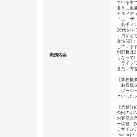
ている中
非常に重
ャルメデ
「ユーザ
・若手メ
20代を
・男女ど
女性6割
していま
副部長は
職務内容
くなって
・ライフ
きたい方
【業務概
・お客様
・ソーシ
といった
【業務詳
今回のポ
お客様企
ー調整、
デザインデ
Twitter