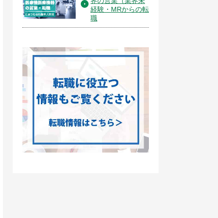
界の営業（業界未
経験・MRからの転
職