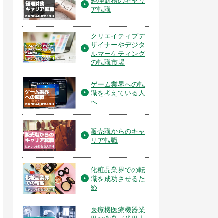
経理財務のキャリ
ア転職
クリエイティブデ
ザイナーやデジタ
ルマーケティング
の転職市場
ゲーム業界への転
職を考えている人
へ
販売職からのキャ
リア転職
化粧品業界での転
職を成功させるた
め
医療機医療機器業