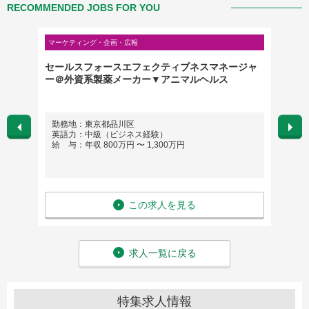
RECOMMENDED JOBS FOR YOU
マーケティング・企画・広報
マーケテ
ト、戦
セールスフォースエフェクティブネスマネージャ
外資ラ
系製薬
ー＠外資系製薬メーカー▼アニマルヘルス
サダー
勤務地：東京都品川区
勤務地
英語力：中級（ビジネス経験）
英語
給 与：年収 800万円 〜 1,300万円
給 与
この求人を見る
求人一覧に戻る
特集求人情報