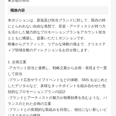
東京都渋谷区
職務内容
本ポジションは、新規及び担当ブランドに対して、既存の枠
にとらわれない自由な発想で、音楽・アーティストが持つ力
を活かした魅力的なプロモーションプランをアカウント担当
とともに構築し、提案いただくポジションです。
映像からグラフィック、リアルな体験の場まで、クリエイテ
ィブ領域全般のディレクションをお任せ致します。
1. 企画立案
-アカウント担当と連携し、戦略立案から企画・表現まで一貫
して担当
-ブランド広告やライブイベントなどの体験、SNS をはじめと
したデジタルなど、多様なタッチポイントを組み合わせた包
括的なプロモーションプランの設計
-ブランドとアーティストの魅力が相乗効果を生むような、バ
ランスのとれた企画の立案
-ブランドとの長期的な取組みを目指し、他社にない新しいビ
ジネスモデルの構築