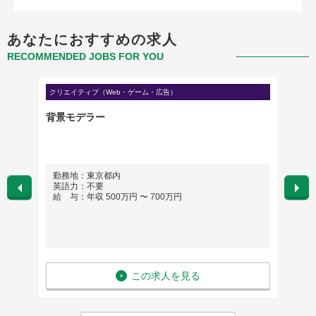
あなたにおすすめの求人
RECOMMENDED JOBS FOR YOU
クリエイティブ（Web・ゲーム・広告）
クリエイ
背景モデラー
サウン
勤務地：東京都内
勤務
英語力：不要
※希
給 与：年収 500万円 〜 700万円
英語
給 与
この求人を見る