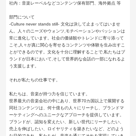
社内：音楽レーベルなどコンテンツ保有部門、海外拠点 等
部門について
-Culture never stands still- 文化は決して止まってはいませ
ん。人々のニーズやウォンツ,モチベーションやパッションは
常に進化しています。社会の価値観やトレンドに寄り添って
こそ,人々が真に関心を寄せるコンテンツや体験を生み出すこ
とができるのです。文化を十分に理解することで,私たちはブ
ランドが日本において,そして世界的な会話の一部になれるよ
う支援します。
それが私たちの仕事です。
私たちは、音楽が持つ力を信じています。
世界最大の音楽会社の中にあり、世界70カ国以上で展開する
同社コンテンツは、何十億もの人々にリーチし、ブランドマ
ーケティングへのユニークなアプローチを提供しています。
ブランドが、認知を変えたい、新しい世代にリーチしたい、
売上を伸ばしたい、ロイヤリティを築きたいなど、どのよう
な目的であれ、私たちが、音楽を通じてそれを実現していき