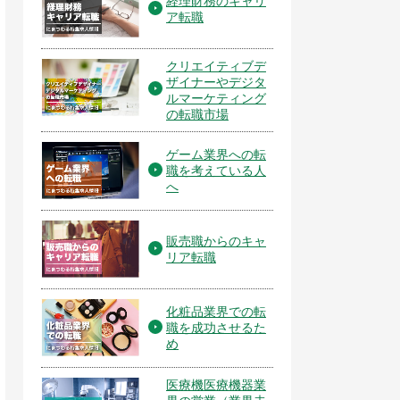
経理財務のキャリ
ア転職
クリエイティブデ
ザイナーやデジタ
ルマーケティング
の転職市場
ゲーム業界への転
職を考えている人
へ
販売職からのキャ
リア転職
化粧品業界での転
職を成功させるた
め
医療機医療機器業