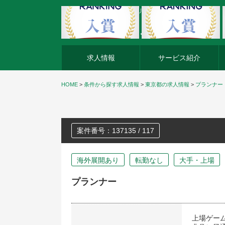
外資系企業の転職・キャリア転職ならアージスジャパン
求人情報
サービス紹介
HOME
>
条件から探す求人情報
>
東京都の求人情報
>
プランナー
案件番号：137135 / 117
海外展開あり
転勤なし
大手・上場
プランナー
上場ゲー