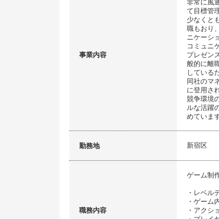
非常に風
て目標管
少なくと
職もおり
ニケーシ
コミュニ
事業内容
プレゼン
般的に離
している
同社のマ
に登用さ
競争環境
ルな活躍
めていま
新宿区
勤務地
ゲーム制
・レベル
・ゲーム
職務内容
・アクシ