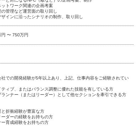
ヤーと対になるNPC（敵など）の企画考案、制作
ネットワーク関連の企画考案
程の管理など運営面の取り回し
デザインに沿ったシナリオの制作、取り回し
万円 〜 750万円
会社での開発経験が5年以上あり、上記、仕事内容をご経験されてい
イティブ、またはバランス調整に優れた技能を有している方
プランナー（またはリーダー）として他セクションを牽引できる方
署と折衝経験が豊富な方
リーダーの経験をお持ちの方
ナー育成経験をお持ちの方