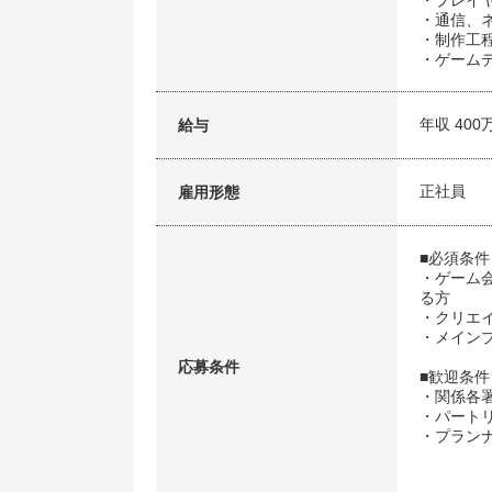
・プレイ
・通信、
・制作工
・ゲーム
年収 400
給与
正社員
雇用形態
■必須条件
・ゲーム
る方
・クリエ
・メイン
応募条件
■歓迎条件
・関係各
・パート
・プラン