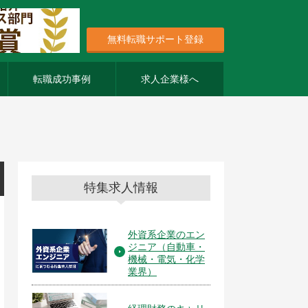
無料転職サポート登録
転職成功事例
求人企業様へ
特集求人情報
外資系企業のエン
ジニア（自動車・
機械・電気・化学
業界）