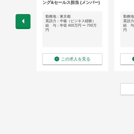
ング&セールス担当 (メンバー)
区
勤務地：東京都
勤務地
英語力：中級（ビジネス経験）
英語力
 〜 700万
給 与：年収 400万円 〜 700万
給 与：
円
円
を見る
この求人を見る