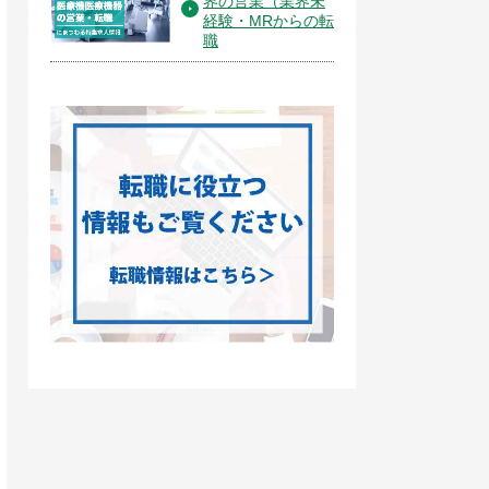
界の営業（業界未
経験・MRからの転
職