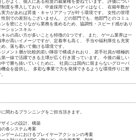
通しがよく、個人にある程度の裁量権を委ねています。 評価につい
理制度を導入しており、中途採用でもハンディはなく、 在籍年数が
も実力があれば昇進・キャリアアップが叶う環境です。 女性の管理
、性別での差別もございません。 どの部門でも、他部門とのコミュ
ョンを密にとりながら業務を進めるため、協調性・スピード感があり
ケーションスキル・
スキルの高い方が多いことも特徴の1つです。 また、ゲーム業界は一
職率が高いイメージですが、定着率も高く、 手当や福利厚生も充実
ため、落ち着いて働ける環境です。
ネジメント層が比較的若い陣容で構成されおり、 若手社員が積極的
れ第一線で活躍できる土壌が広く行き渡っています。 今後の厳しい
の中で勝ち抜いていくために、 社員には国内に留まらないグローバ
の機会を提供し、 多彩な事業で力を発揮できるような環境作りに努
す。
作に関わるプランニングをご担当頂きます。
デザインの設計、構築
内の各システム考案
ョンゲームにおけるプレイヤーアクションの考案