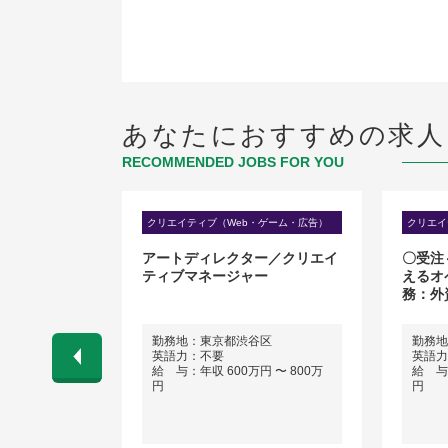
あなたにおすすめの求人
RECOMMENDED JOBS FOR YOU
・ゲーム・広告）
クリエイティブ（Web・ゲーム・広告）
クリエイ
ーティスト
アートディレクター／クリエイ
〇受注
ティブマネージャー
えるオ
務：外
くは東京都新
勤務地：東京都渋谷区
勤務地
英語力：不要
英語力
給 与：年収 600万円 〜 800万
給 与：
円
円
 〜 900万