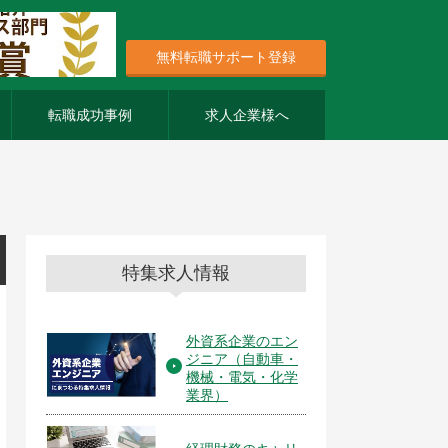
無料転職サポート登録
転職成功事例
求人企業様へ
特集求人情報
外資系企業のエン
ジニア（自動車・
機械・電気・化学
業界）