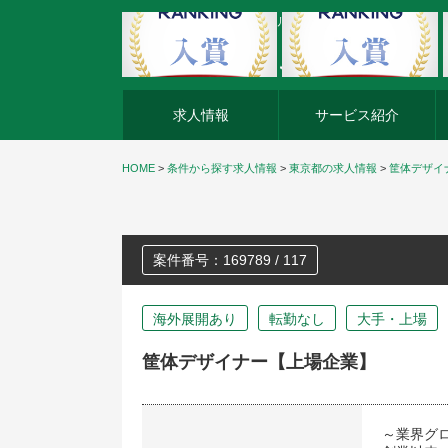
外資系企業の転職・キャリア転職ならアージスジャパン
求人情報
サービス紹介
HOME
>
条件から探す求人情報
>
東京都の求人情報
>
筐体デザイ
案件番号：169789 / 117
海外展開あり
転勤なし
大手・上場
筐体デザイナー【上場企業】
～業界グ