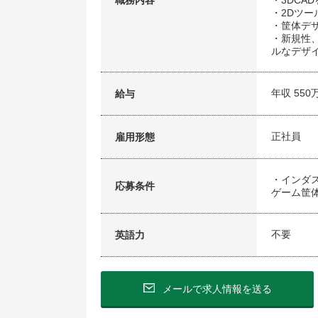
職務内容
・3DCA
・2Dツー
・筐体デ
・新規性
ルなデザ
年収 550
給与
正社員
雇用形態
・インダス
応募条件
ゲーム筐
不要
英語力
メールで求人情報を送る