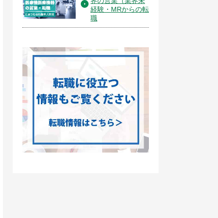
界の営業（業界未
経験・MRからの転
職