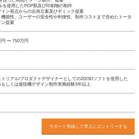
Dを使った商品イメージ制作、提案
ルを使用したPOP類及び印刷物の制作
ザイン視点からの企画立案及びギミック提案
、機能性、ユーザーの安全性や利便性、制作コストまで含めたトータ
イン提案
万円 〜 750万円
トリアル/プロダクトデザイナーとしての2D/3Dソフトを使用した
体もしくは遊技機デザイン制作実務経験3年以上
サポート登録して求人にエントリーする