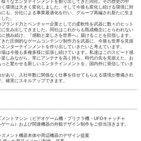
、様々なエンタテインメントを創り出してきた同社。その歴史の中
巻く環境は大きく変化しました。そして今後も変化し続ける環境に対
めにも、分社による事業最適化を行い、グループ再編され新たに生ま
ました。
つブランド力とベンチャー企業としての柔軟性を武器に数々のヒット
世に生み出してきました。同社はこれからも既成概念にとらわれない
出に挑み続け、『感動と楽しさを世界へ』届けることを目指します。
てきた圧倒的なゲームコンテンツ制作力を武器に、今後も世界を見据
いエンターテインメントを作り出していきたいと考えています。
市場は今後も多種多様に拡張し続けています。私達はこのスピード感
を楽しみながら、常にアンテナを高く持ち、時代の先を見据えた、お
あっと驚かせる新しいエンタテインメントを、国内外に発信していき
力があり、入社年数に関係なく仕事を任せてもらえる環境が整備され
で、確実にスキルアップできます。
ズメントマシン（ビデオゲーム機・プリクラ機・UFOキャッチャ
ルゲーム）および関連機器の外観デザイン制作をご担当頂きます。
ーズメント機器本体や周辺機器のデザイン提案