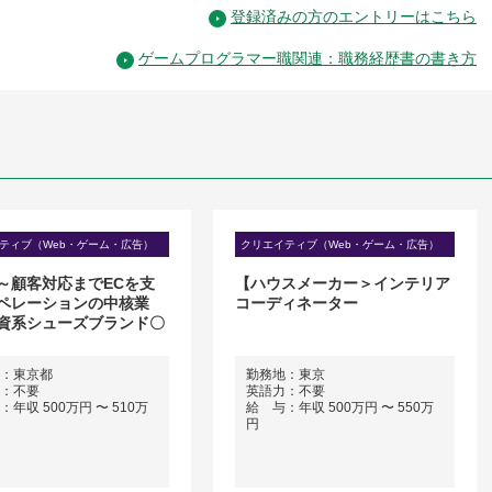
登録済みの方のエントリーはこちら
ゲームプログラマー職関連：職務経歴書の書き方
ティブ（Web・ゲーム・広告）
クリエイティブ（Web・ゲーム・広告）
～顧客対応までECを支
【ハウスメーカー＞インテリア
ペレーションの中核業
コーディネーター
資系シューズブランド〇
：東京都
勤務地：東京
：不要
英語力：不要
年収 500万円 〜 510万
給 与：年収 500万円 〜 550万
円