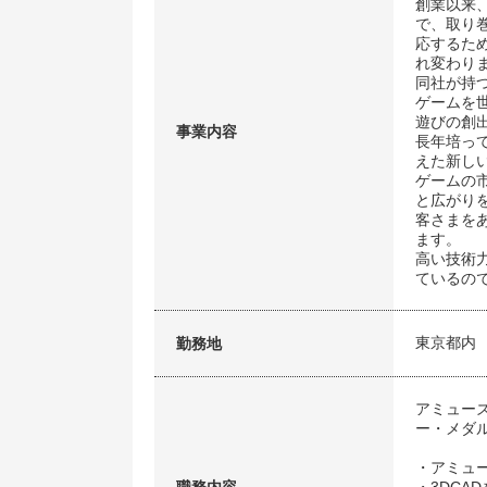
創業以来
で、取り
応するた
れ変わり
同社が持
ゲームを
遊びの創
事業内容
長年培っ
えた新し
ゲームの
と広がり
客さまを
ます。
高い技術
ているの
東京都内
勤務地
アミュー
ー・メダ
・アミュ