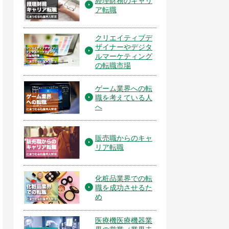
経理財務のキャリ
ア転職
クリエイティブデ
ザイナーやデジタ
ルマーケティング
の転職市場
ゲーム業界への転
職を考えている人
へ
販売職からのキャ
リア転職
化粧品業界での転
職を成功させるた
め
医療機医療機器業