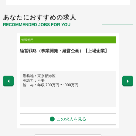
あなたにおすすめの求人
RECOMMENDED JOBS FOR YOU
管理部門
管理部門
ャー～
経営戦略（事業開発・経営企画）【上場企業】
083
勤務地：東京都港区
勤務
英語力：不要
英語
給 与：年収 700万円 〜 900万円
給 与
この求人を見る