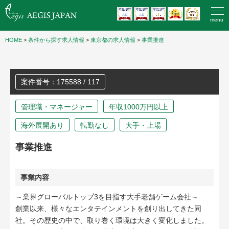
menu
HOME
>
条件から探す求人情報
>
東京都の求人情報
>
事業推進
案件番号：175588 / 117
管理職・マネージャー
年収1000万円以上
海外展開あり
転勤なし
大手・上場
事業推進
事業内容
～業界グローバルトップ3を目指す大手老舗ゲーム会社～
創業以来、様々なエンタテインメントを創り出してきた同
社。その歴史の中で、取り巻く環境は大きく変化しました。