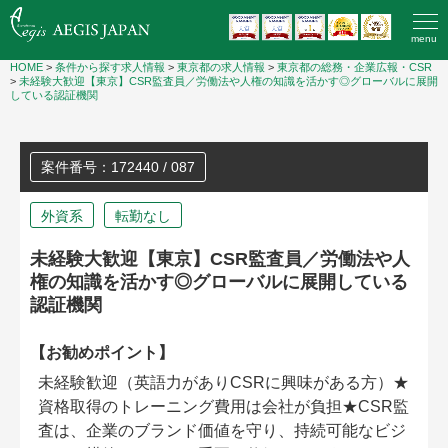
menu
HOME
>
条件から探す求人情報
>
東京都の求人情報
>
東京都の総務・企業広報・CSR
>
未経験大歓迎【東京】CSR監査員／労働法や人権の知識を活かす◎グローバルに展開
している認証機関
案件番号：172440 / 087
外資系
転勤なし
未経験大歓迎【東京】CSR監査員／労働法や人
権の知識を活かす◎グローバルに展開している
認証機関
【お勧めポイント】
未経験歓迎（英語力がありCSRに興味がある方）★
資格取得のトレーニング費用は会社が負担★CSR監
査は、企業のブランド価値を守り、持続可能なビジ