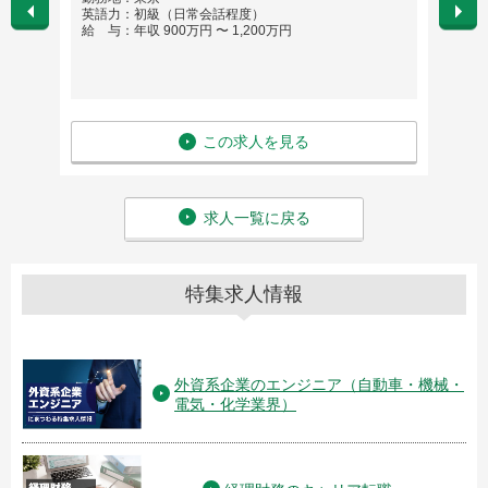
英語力：初級（日常会話程度）
英語
給 与：年収 900万円 〜 1,200万円
給 与
この求人を見る
求人一覧に戻る
特集求人情報
外資系企業のエンジニア（自動車・機械・
電気・化学業界）