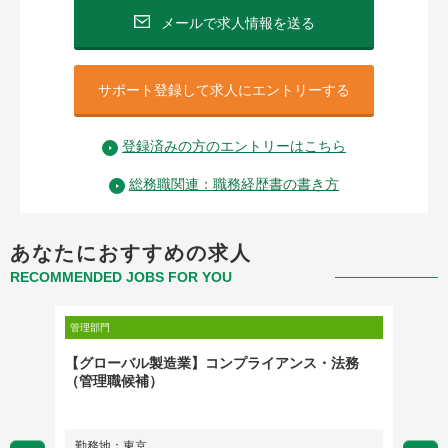
メールで求人情報を送る
サポート登録して求人にエントリーする
登録済みの方のエントリーはこちら
総務職関連：職務経歴書の書き方
あなたにおすすめの求人
RECOMMENDED JOBS FOR YOU
管理部門
管理部門
ムリー
【グローバル製造業】コンプライアンス・法務
メディ
（管理職候補）
ー
勤務地：東京
勤務