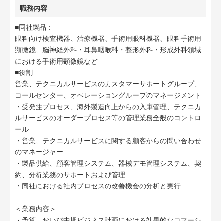
職務内容
■同社製品：
眼科向け検査機器、治療機器、手術用眼科機器、眼科手術用
顕微鏡、脳神経外科・耳鼻咽喉科・整形外科・形成外科領域
における手術用顕微鏡など
■役割
営業、テクニカルサービスのカスタマーサポートグループ、
コールセンター、オペレーショングループのマネージメント
・受発注プロセス、海外製造向上からの入庫管理、テクニカ
ルサービスのオーダープロセス等の管理業務全般のコントロ
ール
・営業、テクニカルサービスに関する顧客からの問い合わせ
のマネージャー
・製品供給、顧客管理システム、器械デモ管理システム、契
約、分析業務のサポートおよび管理
・同社における社内プロセスの改善機会の分析と実行
＜業務内容＞
・予算、おいび中期ビジネス計画における効果的なコマーシ