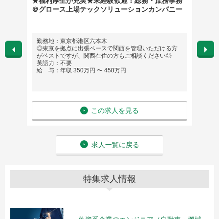
ンプラ
★福利厚生が充実★未経験歓迎！総務・庶務事務
083
＠グロース上場テックソリューションカンパニー
トラス
勤務地：東京都港区六本木
勤務
◎東京を拠点に出張ベースで関西を管理いただける方
英語
がベストですが、関西在住の方もご相談ください◎
給 与
英語力：不要
給 与：年収 350万円 〜 450万円
この求人を見る
求人一覧に戻る
特集求人情報