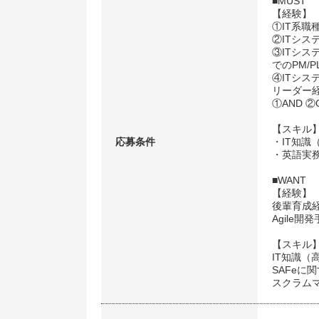
■MUST
【経験】
①IT系職
②ITシ
③ITシ
でのPM/P
④ITシ
リーダー
①AND ②
【スキル
応募条件
・IT知識
・英語実
■WANT
【経験】
後輩育成
Agile開
【スキル
IT知識（
SAFeに
スクラム