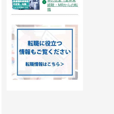
界の営業（業界未
経験・MRからの転
職