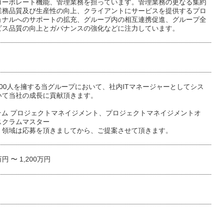
コーポレート機能、管理業務を担っています。管理業務の更なる集約
業務品質及び生産性の向上、クライアントにサービスを提供するプロ
ョナルへのサポートの拡充、グループ内の相互連携促進、グループ全
ビス品質の向上とガバナンスの強化などに注力しています。
,000人を擁する当グループにおいて、社内ITマネージャーとしてシス
いて当社の成長に貢献頂きます。
ステム プロジェクトマネイジメント、プロジェクトマネイジメントオ
スクラムマスター
く領域は応募を頂きましてから、ご提案させて頂きます。
万円 〜 1,200万円