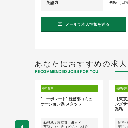
初級（日
英語力
メールで求人情報を送る
あなたにおすすめの求人
RECOMMENDED JOBS FOR YOU
管理部門
管理部門
[コーポレート] 総務部コミュニ
【東京
ケーション課 スタッフ
ングサ
業務
田区
勤務地：東京都世田谷区
勤務地
ネス経験）
英語力：中級（ビジネス経験）
英語力