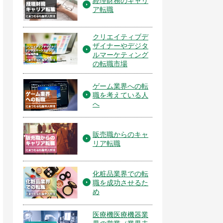
経理財務のキャリ
ア転職
クリエイティブデ
ザイナーやデジタ
ルマーケティング
の転職市場
ゲーム業界への転
職を考えている人
へ
販売職からのキャ
リア転職
化粧品業界での転
職を成功させるた
め
医療機医療機器業