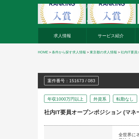
外資系企業の転職・キャリア転職ならアージスジャパン
求人情報
サービス紹介
HOME
>
条件から探す求人情報
>
東京都の求人情報
>
社内IT要員
案件番号：151673 / 083
年収1000万円以上
外資系
転勤なし
社内IT要員オープンポジション (マネ
全世界に