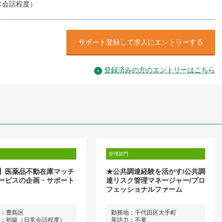
常会話程度）
サポート登録して求人にエントリーする
登録済みの方のエントリーはこちら
管理部門
】医薬品不動在庫マッチ
★公共調達経験を活かす/公共調
ービスの企画・サポート
達リスク管理マネージャー/プロ
フェッショナルファーム
：豊島区
勤務地：千代田区大手町
：初級（日常会話程度）
英語力：不要