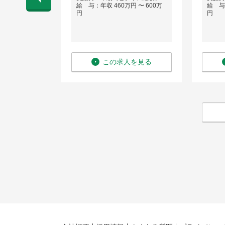
 〜 900万
給 与：年収 460万円 〜 600万
給 与：
円
円
を見る
この求人を見る