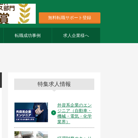
無料転職サポート登録
転職成功事例
求人企業様へ
特集求人情報
外資系企業のエン
ジニア（自動車・
機械・電気・化学
業界）