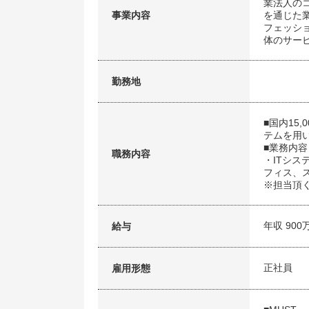
業法人の
事業内容
を通じた
フェッシ
体のサー
勤務地
■国内15
テムを用
■業務内容
職務内容
・ITシ
フィス、
※担当頂
年収 900
給与
正社員
雇用形態