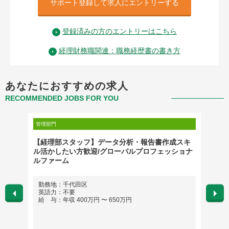
サポート登録して求人にエントリーする
登録済みの方のエントリーはこちら
経理財務職関連：職務経歴書の書き方
あなたにおすすめの求人
RECOMMENDED JOBS FOR YOU
管理部門
管理部門
～アソシ
【経理部スタッフ】データ分析・報告書作成スキ
[746]
ル活かしたい方歓迎/グローバルプロフェッショナ
ルファーム
勤務地：千代田区
勤務
英語力：不要
英語
給 与：年収 400万円 〜 650万円
給 与