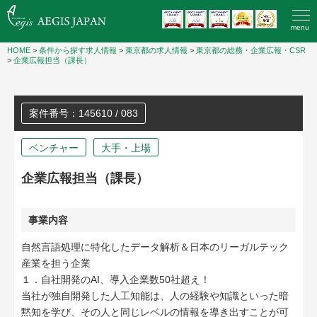
menu
HOME
>
条件から探す求人情報
>
東京都の求人情報
>
東京都の総務・企業広報・CSR
>
企業広報担当（課長）
案件番号：145610 / 083
ベンチャー
大手・上場
企業広報担当（課長）
事業内容
自然言語処理に特化したデータ解析＆日本のリーガルテック
産業を担う企業
１．自社開発のAI、導入企業数50社超え！
当社が独自開発した人工知能は、人の経験や知識といった暗
黙知を学び、その人と同じレベルの情報を導き出すことが可