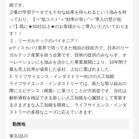
能です。
少量の学習データでも十分な結果を得られるという強みを持
っており、【⇒"低コスト"＋"効率が良い"＝"導入の壁が低
い"】既に★50社以上★のお客様からご導入いただいておりま
す！！
２．リーガルテックのパイオニア！
eディスカバリ業界で培ってきた独自の技術力で、日本のリー
ガルテック産業を担う企業です。技術の提供のみならず、オ
ペレーションにも強みを活かした事業展開により、10年間で
最も売上比率が成長した会社、上位に選ばれました。
3. ライフサイエンス・インダストリー向けの人工知能
ライフサイエンス・インダストリーでは、新たな取り組みの
際にエビデンス（根拠）に基づくことが大前提です。当社は
解析過程を検証できる新しい人工知能を心臓部として実装す
るさまざまな人工知能を開発し、ライフサイエンス・インダ
ストリーの多様なニーズに応えていきます。
勤務地
東京/品川