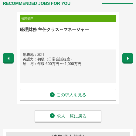
RECOMMENDED JOBS FOR YOU
管理部門
管理部門
）
経理財務 主任クラス～マネージャー
人事企
勤務地：本社
勤務
英語力：初級（日常会話程度）
英語
給 与：年収 600万円 〜 1,000万円
給 与
この求人を見る
求人一覧に戻る