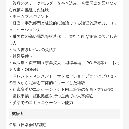
・複数のステークホルダーを巻き込み、合意形成を図りなが
ら施策を推進した経験
・チームマネジメント
・経営・事業部門と建設的に議論できる論理的思考力、コミ
ュニケーション力
・抽象度の高い課題を構造化し、実行可能な施策に落とし込
む力
・読み書きレベルの英語力
＜歓迎要件＞
・成長期・変革期（事業拡大、組織再編、IPO準備等）におけ
る人事・OD経験
・タレントマネジメント、サクセッションプランのプロセス
の導入から定着を主体的にリードした経験
・組織変革やエンゲージメント向上施策の企画・実行経験
・複数事業・複数拠点を持つ企業での人事経験
・英語でのコミュニケーション能力
英語力
初級（日常会話程度）