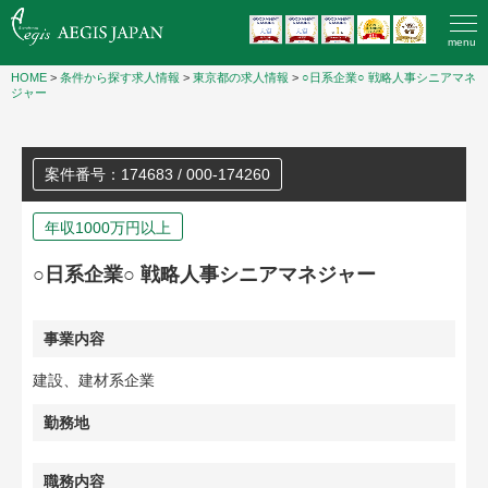
menu
HOME
>
条件から探す求人情報
>
東京都の求人情報
>
○日系企業○ 戦略人事シニアマネ
ジャー
案件番号：174683 / 000-174260
年収1000万円以上
○日系企業○ 戦略人事シニアマネジャー
事業内容
建設、建材系企業
勤務地
職務内容