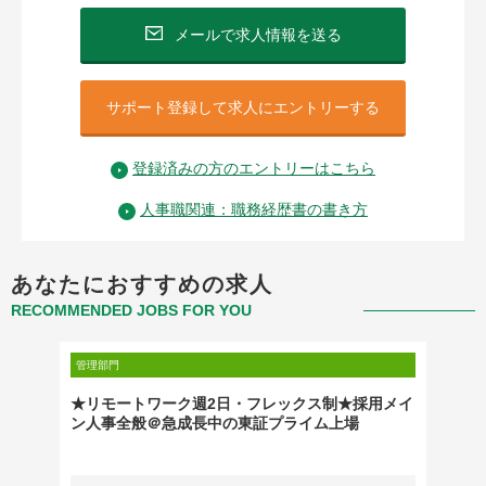
メールで求人情報を送る
サポート登録して求人にエントリーする
登録済みの方のエントリーはこちら
人事職関連：職務経歴書の書き方
あなたにおすすめの求人
RECOMMENDED JOBS FOR YOU
管理部門
管理部門
ネージ
★リモートワーク週2日・フレックス制★採用メイ
広報（
ン人事全般＠急成長中の東証プライム上場