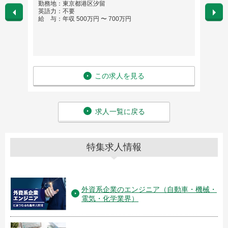
勤務地：東京都港区汐留
勤務
英語力：不要
英語
給 与：年収 500万円 〜 700万円
給 与
この求人を見る
求人一覧に戻る
特集求人情報
外資系企業のエンジニア（自動車・機械・
電気・化学業界）