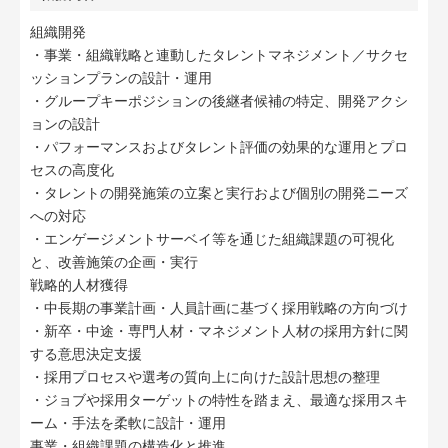
組織開発
・事業・組織戦略と連動したタレントマネジメント／サクセ
ッションプランの設計・運用
・グループキーポジションの後継者候補の特定、開発アクシ
ョンの設計
・パフォーマンスおよびタレント評価の効果的な運用とプロ
セスの高度化
・タレントの開発施策の立案と実行および個別の開発ニーズ
への対応
・エンゲージメントサーベイ等を通じた組織課題の可視化
と、改善施策の企画・実行
戦略的人材獲得
・中長期の事業計画・人員計画に基づく採用戦略の方向づけ
・新卒・中途・専門人材・マネジメント人材の採用方針に関
する意思決定支援
・採用プロセスや選考の質向上に向けた設計思想の整理
・ジョブや採用ターゲットの特性を踏まえ、最適な採用スキ
ーム・手法を柔軟に設計・運用
事業・組織課題の構造化と推進