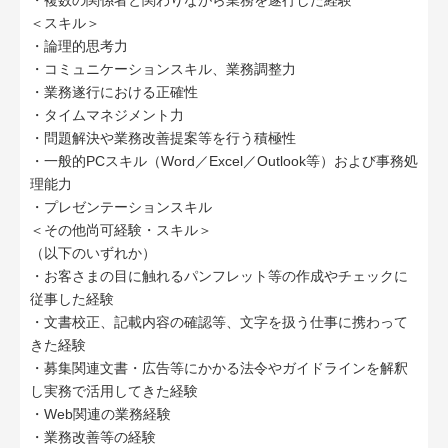
・複数の関係者と関わりながら業務を遂行した経験
＜スキル＞
・論理的思考力
・コミュニケーションスキル、業務調整力
・業務遂行における正確性
・タイムマネジメント力
・問題解決や業務改善提案等を行う積極性
・一般的PCスキル（Word／Excel／Outlook等）および事務処
理能力
・プレゼンテーションスキル
＜その他尚可経験・スキル＞
（以下のいずれか）
・お客さまの目に触れるパンフレット等の作成やチェックに
従事した経験
・文書校正、記載内容の確認等、文字を扱う仕事に携わって
きた経験
・募集関連文書・広告等にかかる法令やガイドラインを解釈
し実務で活用してきた経験
・Web関連の業務経験
・業務改善等の経験