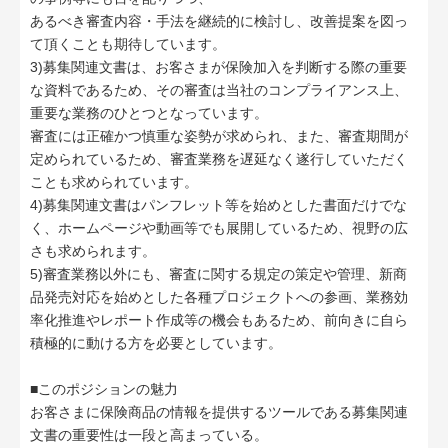
あるべき審査内容・手法を継続的に検討し、改善提案を図っ
て頂くことも期待しています。
3)募集関連文書は、お客さまが保険加入を判断する際の重要
な資料であるため、その審査は当社のコンプライアンス上、
重要な業務のひとつとなっています。
審査には正確かつ慎重な姿勢が求められ、また、審査期間が
定められているため、審査業務を遅延なく遂行していただく
ことも求められています。
4)募集関連文書はパンフレット等を始めとした書面だけでな
く、ホームページや動画等でも展開しているため、視野の広
さも求められます。
5)審査業務以外にも、審査に関する規定の策定や管理、新商
品発売対応を始めとした各種プロジェクトへの参画、業務効
率化推進やレポート作成等の機会もあるため、前向きに自ら
積極的に動ける方を必要としています。
■このポジションの魅力
お客さまに保険商品の情報を提供するツールである募集関連
文書の重要性は一段と高まっている。