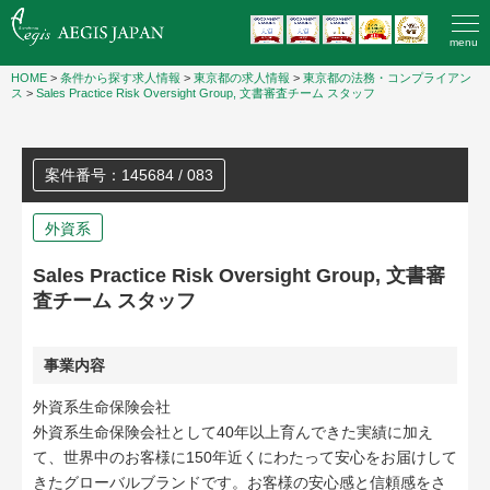
menu
HOME
>
条件から探す求人情報
>
東京都の求人情報
>
東京都の法務・コンプライアン
ス
>
Sales Practice Risk Oversight Group, 文書審査チーム スタッフ
案件番号：145684 / 083
外資系
Sales Practice Risk Oversight Group, 文書審
査チーム スタッフ
事業内容
外資系生命保険会社
外資系生命保険会社として40年以上育んできた実績に加え
て、世界中のお客様に150年近くにわたって安心をお届けして
きたグローバルブランドです。お客様の安心感と信頼感をさ