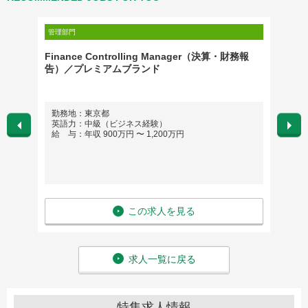
管理部門
管理部門
管理）
Finance Controlling Manager（決算・財務報
総合企
告）／プレミアムブランド
勤務地：東京都
勤務
英語力：中級（ビジネス経験）
英語
給 与：年収 900万円 〜 1,200万円
給 与
この求人を見る
求人一覧に戻る
特集求人情報