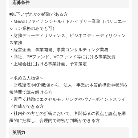
応募条件
■以下いずれかの経験がある方
・M&Aのファイナンシャルアドバイザリー業務（バリュエー
ション業務のみでも可）
・財務デューディリジェンス、ビジネスデューディリジェン
ス業務
・経営企画、事業開発、事業コンサルティング業務
・商社、PEファンド、VCファンド等における事業投資
・上場会社における事業計画、予算策定
＜求める人物像＞
・財務諸表やKPI数値から、法人・事業の本質的構造や状態を
短時間で読み解ける方
・素早く精緻にエクセルモデリングやパワーポイントスライ
ド作成ができる方
・社内外の方との折衝において、各関係者の視点と論点を網
羅的に把握し、合理的で緻密な判断ができる方
英語力