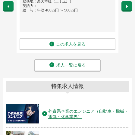
勤務地：楽天本社（二子玉川）
勤務
英語力：
英語
給 与：年収 400万円 〜 500万円
給 与
この求人を見る
求人一覧に戻る
特集求人情報
外資系企業のエンジニア（自動車・機械・
電気・化学業界）