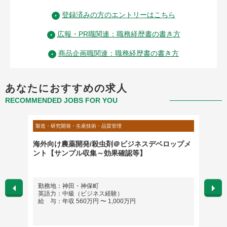
登録済みの方のエントリーはこちら
広報・PR職関連：職務経歴書の書き方
商品企画職関連：職務経歴書の書き方
あなたにおすすめの求人
RECOMMENDED JOBS FOR YOU
製造・研究開発・生産技術・品質管理
マーケテ
域の技術
海外向け農薬開発/殺虫剤＠ビジネスデベロップメ
宣伝企
ント【サンプル収集～効果確認等】
ス）
勤務地：神田・神保町
勤務
英語力：中級（ビジネス経験）
英語
給 与：年収 560万円 〜 1,000万円
給 与