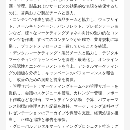
画・管理。製品およびサービスの効果的な表現を確保するた
めに、営業および製品チームと協力。
・コンテンツ作成と管理：製品チームと協力し、ウェブサイ
ト、メールキャンペーン、パンフレット、プレゼンテーショ
ンなど、様々なマーケティングチャネル向けの魅力的なコン
テンツを作成。すべてのコンテンツが正確で、業界規制に準
拠し、ブランドメッセージに一致していることを確認。
・デジタルマーケティング：製品チームと協力し、デジタル
マーケティングキャンペーンを管理・最適化し、オンライン
の視認性とエンゲージメントを向上。デジタルマーケティン
グの指標を分析し、キャンペーンのパフォーマンスを報告
し、改善のための洞察と提案を提供。
・管理サポート：マーケティングチームへの管理サポートを
提供し、会議のスケジュール管理、カレンダー管理、レポー
ト作成などを担当。マーケティング活動、予算、パフォーマ
ンス指標の整理された記録を維持。マーケティング資料やプ
レゼンテーションのアーカイブや保管を支援。経費処理を担
当し、正確な追跡と報告を確保。
・グローバルデジタルマーケティングプロジェクト推進：グ