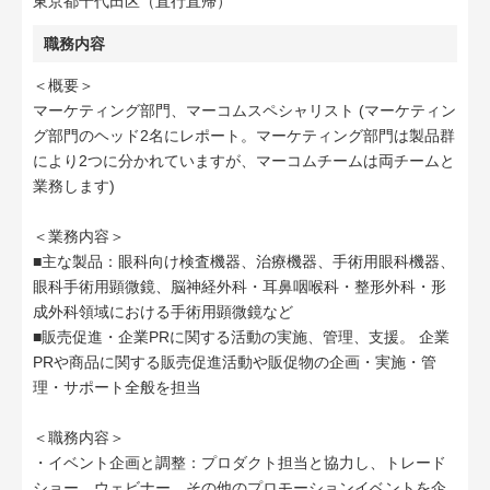
東京都千代田区（直行直帰）
職務内容
＜概要＞
マーケティング部門、マーコムスペシャリスト (マーケティン
グ部門のヘッド2名にレポート。マーケティング部門は製品群
により2つに分かれていますが、マーコムチームは両チームと
業務します)
＜業務内容＞
■主な製品：眼科向け検査機器、治療機器、手術用眼科機器、
眼科手術用顕微鏡、脳神経外科・耳鼻咽喉科・整形外科・形
成外科領域における手術用顕微鏡など
■販売促進・企業PRに関する活動の実施、管理、支援。 企業
PRや商品に関する販売促進活動や販促物の企画・実施・管
理・サポート全般を担当
＜職務内容＞
・イベント企画と調整：プロダクト担当と協力し、トレード
ショー、ウェビナー、その他のプロモーションイベントを企