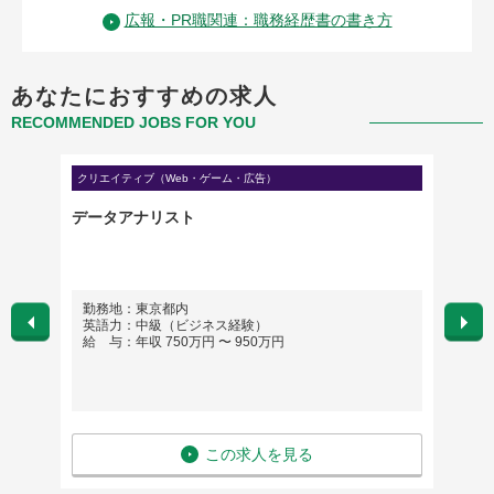
広報・PR職関連：職務経歴書の書き方
あなたにおすすめの求人
RECOMMENDED JOBS FOR YOU
クリエイティブ（Web・ゲーム・広告）
マーケテ
ィング
データアナリスト
メイク
担当（
勤務地：東京都内
勤務
英語力：中級（ビジネス経験）
英語
給 与：年収 750万円 〜 950万円
給 与
この求人を見る