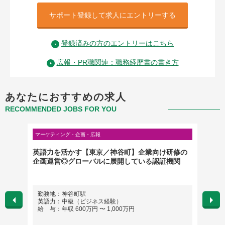
サポート登録して求人にエントリーする
登録済みの方のエントリーはこちら
広報・PR職関連：職務経歴書の書き方
あなたにおすすめの求人
RECOMMENDED JOBS FOR YOU
マーケティング・企画・広報
マーケテ
英語力を活かす【東京／神谷町】企業向け研修の
【事業
企画運営◎グローバルに展開している認証機関
（Jap
勤務地：神谷町駅
勤務
英語力：中級（ビジネス経験）
※出
給 与：年収 600万円 〜 1,000万円
（週
英語
給 与：