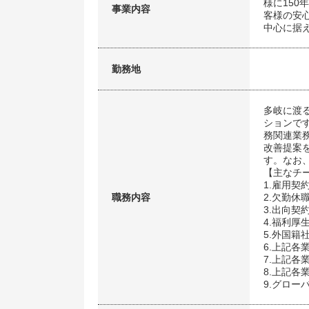
様に15
事業内容
客様の安
中心に据
勤務地
多岐に渡
ションで
務関連業
改善提案
す。なお
【主なチ
1.雇用契
職務内容
2.欠勤休
3.出向契
4.福利厚
5.外国籍
6.上記各
7.上記各
8.上記
9.グロ