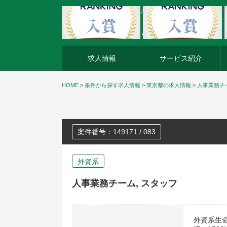
外資系企業の転職・キャリア転職ならアージスジャパン
求人情報
サービス紹介
HOME
>
条件から探す求人情報
>
東京都の求人情報
>
人事業務チー
案件番号：149171 / 083
外資系
人事業務チーム, スタッフ
外資系生