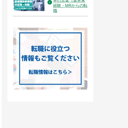
界の営業（業界未
経験・MRからの転
職