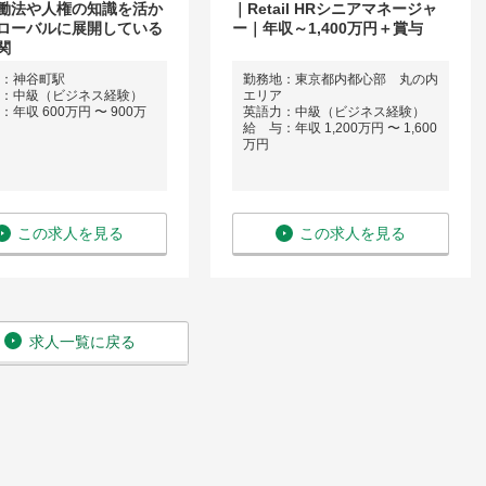
働法や人権の知識を活か
｜Retail HRシニアマネージャ
ローバルに展開している
ー｜年収～1,400万円＋賞与
関
：神谷町駅
勤務地：東京都内都心部 丸の内
：中級（ビジネス経験）
エリア
年収 600万円 〜 900万
英語力：中級（ビジネス経験）
給 与：年収 1,200万円 〜 1,600
万円
この求人を見る
この求人を見る
求人一覧に戻る