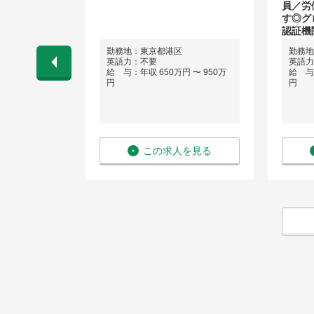
員／労
す◎グ
認証機
勤務地：東京都港区
勤務地
ネス経験）
英語力：不要
英語力
 〜 1,200
給 与：年収 650万円 〜 950万
給 与：
円
円
を見る
この求人を見る