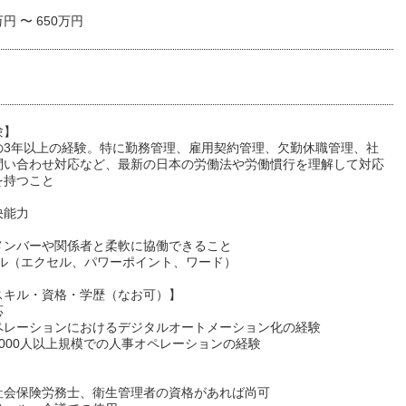
万円 〜 650万円
験】
の3年以上の経験。特に勤務管理、雇用契約管理、欠勤休職管理、社
問い合わせ対応など、最新の日本の労働法や労働慣行を理解して対応
を持つこと
】
決能力
メンバーや関係者と柔軟に協働できること
キル（エクセル、パワーポイント、ワード）
スキル・資格・学歴（なお可）】
応
ペレーションにおけるデジタルオートメーション化の経験
000人以上規模での人事オペレーションの経験
】
社会保険労務士、衛生管理者の資格があれば尚可