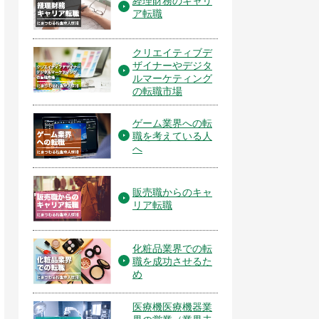
経理財務のキャリ
ア転職
クリエイティブデ
ザイナーやデジタ
ルマーケティング
の転職市場
ゲーム業界への転
職を考えている人
へ
販売職からのキャ
リア転職
化粧品業界での転
職を成功させるた
め
医療機医療機器業