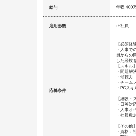
年収 400
給与
正社員
雇用形態
【必須経
・人事で
員からの
した経験
【スキル
・問題解
・傾聴力
・チーム
・PCス
応募条件
【経験・
・日英対
・人事オ
・社員数1
【その他
・資格：