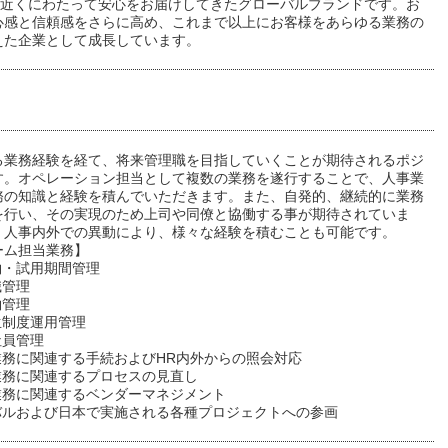
0年近くにわたって安心をお届けしてきたグローバルブランドです。お
心感と信頼感をさらに高め、これまで以上にお客様をあらゆる業務の
えた企業として成長しています。
る業務経験を経て、将来管理職を目指していくことが期待されるポジ
す。オペレーション担当として複数の業務を遂行することで、人事業
務の知識と経験を積んでいただきます。また、自発的、継続的に業務
を行い、その実現のため上司や同僚と協働する事が期待されていま
、人事内外での異動により、様々な経験を積むことも可能です。
ーム担当業務】
約・試用期間管理
職管理
約管理
生制度運用管理
社員管理
業務に関連する手続およびHR内外からの照会対応
業務に関連するプロセスの見直し
各業務に関連するベンダーマネジメント
ーバルおよび日本で実施される各種プロジェクトへの参画