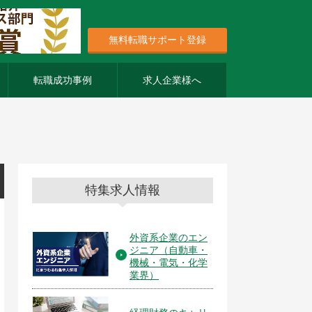
無料転職サポート登録
転職成功事例
求人企業様へ
特集求人情報
外資系企業のエン
ジニア（自動車・
機械・電気・化学
業界）