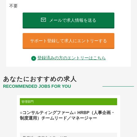
不要
メールで求人情報を送る
サポート登録して求人にエントリーする
登録済みの方のエントリーはこちら
あなたにおすすめの求人
RECOMMENDED JOBS FOR YOU
管理部門
管理部門
○コンサルティングファーム○ HRBP（人事企画・
【東京
制度運用）チームリード／マネージャー
補）