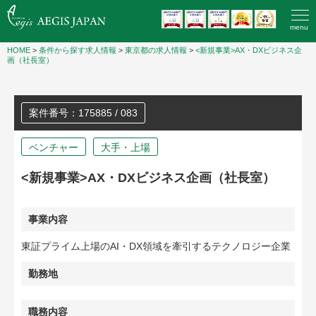
menu
HOME
>
条件から探す求人情報
>
東京都の求人情報
>
<新規事業>AX・DXビジネス企
画（社長室）
案件番号：175885 / 083
ベンチャー
大手・上場
<新規事業>AX・DXビジネス企画（社長室）
事業内容
東証プライム上場のAI・DX領域を牽引するテクノロジー企業
勤務地
職務内容