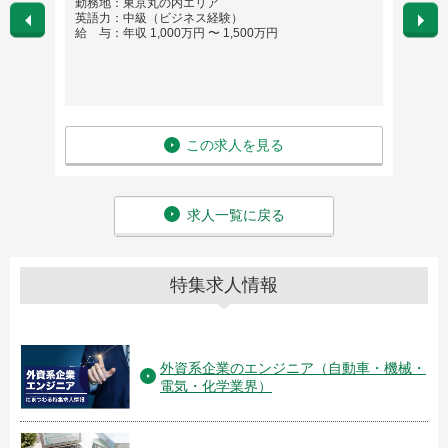
勤務地：東京丸の内エリア
勤務
英語力：中級（ビジネス経験）
英語
給 与：年収 1,000万円 〜 1,500万円
給 与
この求人を見る
求人一覧に戻る
特集求人情報
外資系企業のエンジニア（自動車・機械・
電気・化学業界）