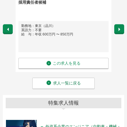
日祝休
採用責任者候補
カスタ
ネージ
勤務地：東京（品川）
勤務
英語力：不要
英語
給 与：年収 600万円 〜 850万円
給 与
この求人を見る
求人一覧に戻る
特集求人情報
外資系企業のエンジニア（自動車・機械・