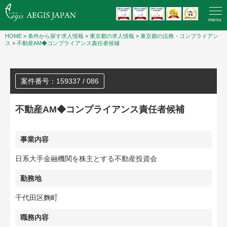
menu
HOME
>
条件から探す求人情報
>
東京都の求人情報
>
東京都の法務・コンプライアン
ス
>
不動産AM◆コンプライアンス責任者候補
案件番号：159337 / 086
不動産AM◆コンプライアンス責任者候補
事業内容
日系大手金融機関を株主とする不動産投資会
勤務地
千代田区麴町
職務内容