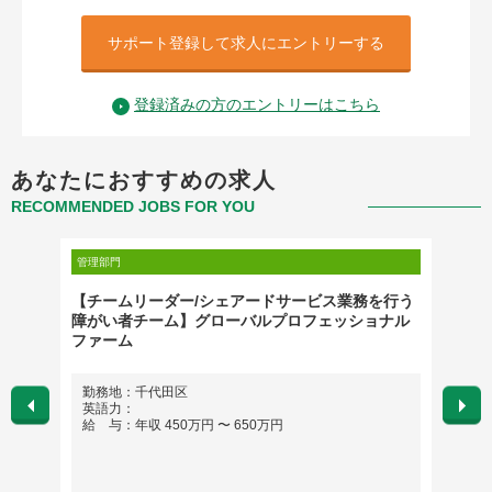
サポート登録して求人にエントリーする
登録済みの方のエントリーはこちら
あなたにおすすめの求人
RECOMMENDED JOBS FOR YOU
管理部門
管理部門
【チームリーダー/シェアードサービス業務を行う
業務企
障がい者チーム】グローバルプロフェッショナル
ファーム
勤務地：千代田区
勤務
英語力：
英語
給 与：年収 450万円 〜 650万円
給 与