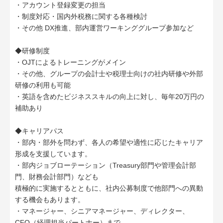
・アカウント登録変更の担当
・制度対応・国内外税務に関する各種検討
・その他 DX推進、部内運営ワーキンググループ参加など
◆研修制度
・OJTによるトレーニングがメイン
・その他、グループの会計士や税理士向けの社内研修や外部
研修の利用も可能
・英語を含めたビジネススキルの向上に対し、毎年20万円の
補助あり
◆キャリアパス
・部内・部外を問わず、各人の希望や適性に応じたキャリア
形成を支援しています。
・部内ジョブローテーション（Treasury部門や管理会計部
門、財務会計部門）なども
積極的に実施するとともに、社内公募制度で他部門への異動
する機会もあります。
・マネージャー、シニアマネージャー、ディレクター、
CFO（経理担当パートナー）まで