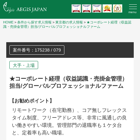
menu
HOME
>
条件から探す求人情報
>
東京都の求人情報
>
★コーポレート経理（収益認
識・売掛金管理）担当/グローバルプロフェッショナルファーム
案件番号：175238 / 079
大手・上場
★コーポレート経理（収益認識・売掛金管理）
担当/グローバルプロフェッショナルファーム
【お勧めポイント】
リモートワーク（在宅勤務）、コア無しフレックス
タイム制度、フリーアドレス等、非常に風通しの良
い働きやすい環境。管理部門の退職率も１ケタ台
と、定着率も高い職場。