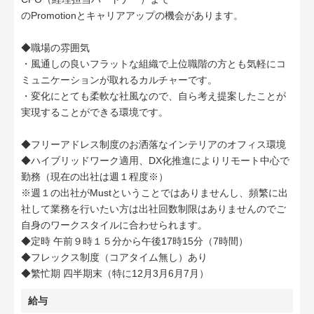
のPromotionとキャリアアップの機会があります。
◆職場の雰囲気
・風通しの良いフラットな組織で上位職階の方とも気軽にコ
ミュニケーションが取れるカルチャーです。
・変化にとても柔軟な社風なので、自ら考え提案したことが
実現することができる環境です。
◆フリーアドレス制度のお洒落なインテリアのオフィス環境
◆ハイブリッドワーク適用、DX化推進によりリモート中心で
勤務（現在の出社は週１程度※）
※週１の出社がMustということではありませんし、頻繁に出
社して業務を行いたい方は出社回数制限はありませんのでご
自身のワークスタイルに合わせられます。
◆定時 午前９時１５分から午後17時15分（7時間）
◆フレックス制度（コアタイム無し）あり
◆繁忙期 四半期末（特に12月3月6月7月）
給与