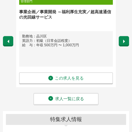
管理部門
管理部門
事業企画／事業開発 ～福利厚生充実／超高速通信
リーガ
の光回線サービス
勤務地：品川区
勤務
英語力：初級（日常会話程度）
英語
給 与：年収 500万円 〜 1,000万円
給 与：
この求人を見る
求人一覧に戻る
特集求人情報