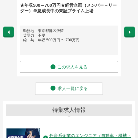
マネジャ
★年収500～700万円★経営企画（メンバー～リー
事業計
ダー）＠急成長中の東証プライム上場
ウドフ
勤務地：東京都港区汐留
勤務
英語力：不要
英語
給 与：年収 500万円 〜 700万円
給 与
この求人を見る
求人一覧に戻る
特集求人情報
外資系企業のエンジニア（自動車・機械・