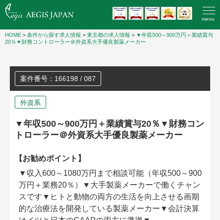
menu
HOME
>
条件から探す求人情報
>
東京都の求人情報
>
▼年収500～900万円＋業績賞与
20％▼財務コントローラー＠外資系大手優良製薬メーカー
案件番号：166198 / 087
外資系
▼年収500～900万円＋業績賞与20％▼財務コン
トローラー＠外資系大手優良製薬メーカー
【お勧めポイント】
▼収入600～1080万円まで相談可能（年収500～900
万円＋業務20％）▼大手製薬メーカーで働くチャン
スです▼ヒトと動物の両方の生活を向上させる画期
的な治療法を開発している製薬メーカー▼会計決算