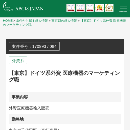
menu
HOME
>
条件から探す求人情報
>
東京都の求人情報
>
【東京】ドイツ系外資 医療機器
のマーケティング職
案件番号：170993 / 084
外資系
【東京】ドイツ系外資 医療機器のマーケティン
グ職
事業内容
外資医療機器輸入販売
勤務地