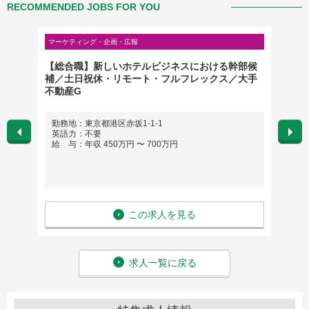
RECOMMENDED JOBS FOR YOU
マーケティング・企画・広報
マーケテ
【総合職】新しいホテルビジネスにおける幹部候
【音楽
補／土日祝休・リモート・フルフレックス／大手
業推進
不動産G
勤務地：東京都港区赤坂1-1-1
勤務
英語力：不要
英語
給 与：年収 450万円 〜 700万円
給 与
この求人を見る
求人一覧に戻る