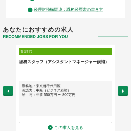
経理財務職関連：職務経歴書の書き方
あなたにおすすめの求人
RECOMMENDED JOBS FOR YOU
管理部門
管理部門
総務スタッフ（アシスタントマネージャー候補）
プロダ
中のプ
勤務地：東京都千代田区
勤務地
英語力：中級（ビジネス経験）
英語
給 与：年収 550万円 〜 800万円
給 与
この求人を見る