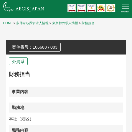
menu
HOME
>
条件から探す求人情報
>
東京都の求人情報
>
財務担当
案件番号：106688 / 083
外資系
財務担当
事業内容
勤務地
本社（港区）
職務内容