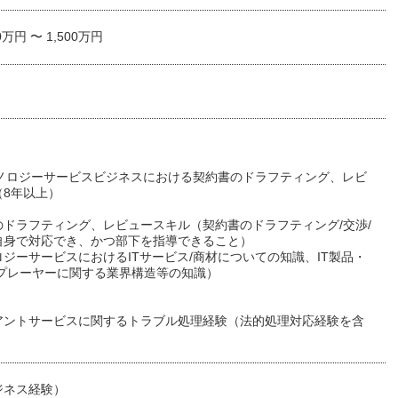
0万円 〜 1,500万円
】
テクノロジーサービスビジネスにおける契約書のドラフティング、レビ
（8年以上）
）
のドラフティング、レビュースキル（契約書のドラフティング/交渉/
自身で対応でき、かつ部下を指導できること）
ジーサービスにおけるITサービス/商材についての知識、IT製品・
/プレーヤーに関する業界構造等の知識）
】
アントサービスに関するトラブル処理経験（法的処理対応経験を含
ジネス経験）