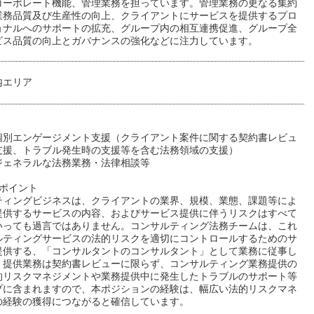
コーポレート機能、管理業務を担っています。管理業務の更なる集約
業務品質及び生産性の向上、クライアントにサービスを提供するプロ
ョナルへのサポートの拡充、グループ内の相互連携促進、グループ全
ビス品質の向上とガバナンスの強化などに注力しています。
内エリア
）個別エンゲージメント支援（クライアント案件に関する契約書レビュ
支援、トラブル発生時の支援等を含む法務領域の支援）
）ジェネラルな法務業務・法律相談等
ルポイント
ティングビジネスは、クライアントの業界、規模、業態、課題等によ
提供するサービスの内容、およびサービス提供に伴うリスクはすべて
いっても過言ではありません。コンサルティング法務チームは、これ
ルティングサービスの法的リスクを適切にコントロールするためのサ
提供する、「コンサルタントのコンサルタント」として業務に従事し
。提供業務は契約書レビューに限らず、コンサルティング業務提供の
的リスクマネジメントや業務提供中に発生したトラブルのサポート等
プに含まれますので、本ポジションの経験は、幅広い法的リスクマネ
の経験の獲得につながると確信しています。