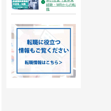
界の営業（業界未
経験・MRからの転
職