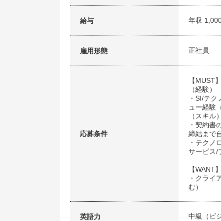
年収 1,00
給与
正社員
雇用形態
【MUST
（経験）
・SI/
ュー経験
（スキル
・契約書
応募条件
締結まで
・テクノロ
サービス
【WANT
・クライ
む）
中級（ビ
英語力