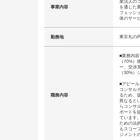
業法人の
事業内容
を通じた
フェッシ
体のサー
東京丸の
勤務地
■業務内容
（70%
ー、交渉
（30%
■アピー
コンサル
職務内容
るため、
異なると
らコンサ
ポートを
ています
ための法
もスコー
ジメント