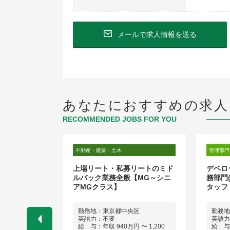
メールで求人情報を送る
あなたにおすすめの求人
RECOMMENDED JOBS FOR YOU
不動産・建築・土木
管理部門
事企画 / HC
上場リート・私募リートのミド
デベロ
llence_マネー
ルバック業務全般【MG～シニ
務部門
アMGクラス】
タッフ
勤務地：東京都中央区
勤務地
ネス経験）
英語力：不要
英語力
円 〜 1,200
給 与：年収 940万円 〜 1,200
給 与：