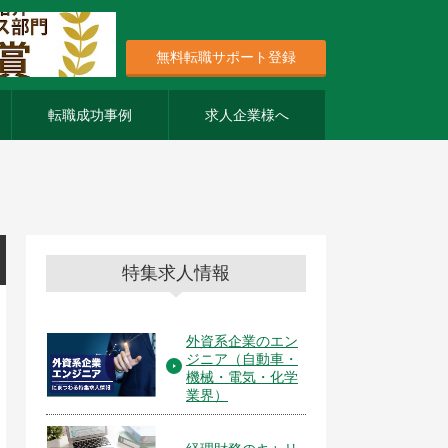
無料転職サポート登録
転職成功事例
求人企業様へ
特集求人情報
外資系企業のエン
ジニア（自動車・
機械・電気・化学
業界）