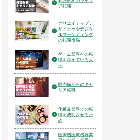
経理財務のキャリ
ア転職
クリエイティブデ
ザイナーやデジタ
ルマーケティング
の転職市場
ゲーム業界への転
職を考えている人
へ
販売職からのキャ
リア転職
化粧品業界での転
職を成功させるた
め
医療機医療機器業