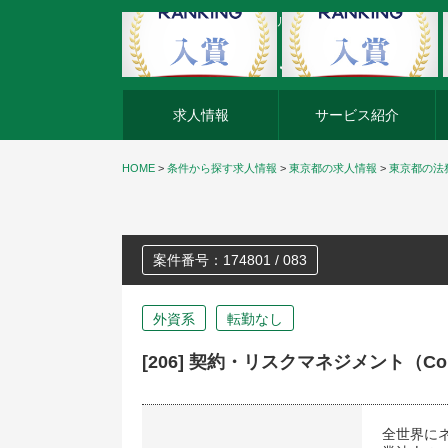
外資系企業の転職・キャリア転職ならアージスジャパン
求人情報
サービス紹介
HOME
>
条件から探す求人情報
>
東京都の求人情報
>
東京都の法
案件番号：174801 / 083
外資系
転勤なし
[206] 契約・リスクマネジメント（Consu
全世界に