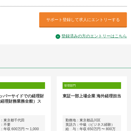
サポート登録して求人にエントリーする
登録済みの方のエントリーはこちら
管理部門
ッパーサイドでの経理財
東証一部上場企業 海外経理担当
(経理財務業務全般）ス
：東京都千代田
勤務地：東京都品川区
：不要
英語力：中級（ビジネス経験）
年収 600万円 〜 1,000
給 与：年収 650万円 〜 800万