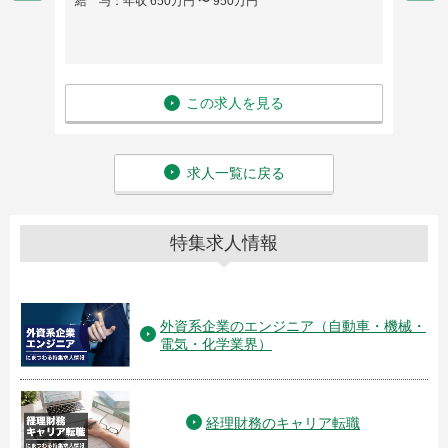
給 与：年収 650万円 〜 950万円
給 与
この求人を見る
求人一覧に戻る
特集求人情報
外資系企業のエンジニア（自動車・機械・
電気・化学業界）
経理財務のキャリア転職