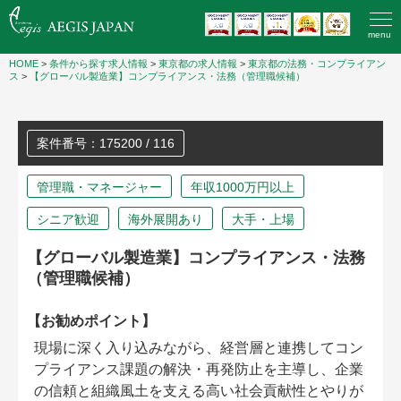
menu
HOME
>
条件から探す求人情報
>
東京都の求人情報
>
東京都の法務・コンプライアン
ス
>
【グローバル製造業】コンプライアンス・法務（管理職候補）
案件番号：175200 / 116
管理職・マネージャー
年収1000万円以上
シニア歓迎
海外展開あり
大手・上場
【グローバル製造業】コンプライアンス・法務
（管理職候補）
【お勧めポイント】
現場に深く入り込みながら、経営層と連携してコン
プライアンス課題の解決・再発防止を主導し、企業
の信頼と組織風土を支える高い社会貢献性とやりが