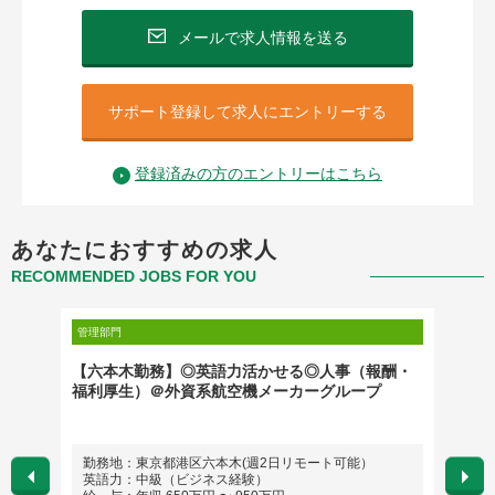
メールで求人情報を送る
サポート登録して求人にエントリーする
登録済みの方のエントリーはこちら
あなたにおすすめの求人
RECOMMENDED JOBS FOR YOU
管理部門
管理部門
【六本木勤務】◎英語力活かせる◎人事（報酬・
Lega
福利厚生）＠外資系航空機メーカーグループ
勤務地：東京都港区六本木(週2日リモート可能）
勤務
英語力：中級（ビジネス経験）
英語