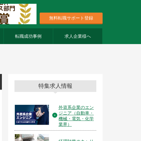
無料転職サポート登録
転職成功事例
求人企業様へ
特集求人情報
外資系企業のエン
ジニア（自動車・
機械・電気・化学
業界）