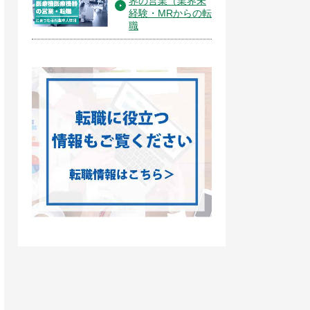
界の営業（業界未
経験・MRからの転
職