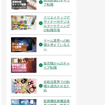
経理財務のキャリ
ア転職
クリエイティブデ
ザイナーやデジタ
ルマーケティング
の転職市場
ゲーム業界への転
職を考えている人
へ
販売職からのキャ
リア転職
化粧品業界での転
職を成功させるた
め
医療機医療機器業