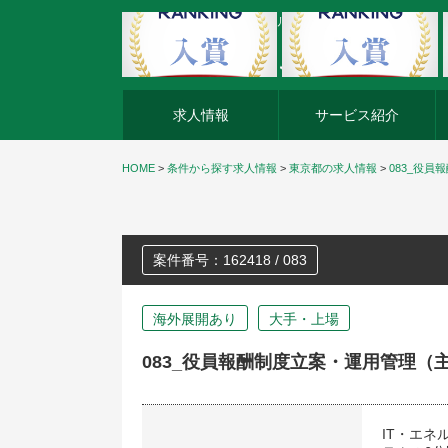
外資系企業の転職・キャリア転職ならアージスジャパン
求人情報
サービス紹介
HOME
>
条件から探す求人情報
>
東京都の求人情報
>
083_役
案件番号：162418 / 083
海外展開あり
大手・上場
083_役員報酬制度立案・運用管理（
IT・エ