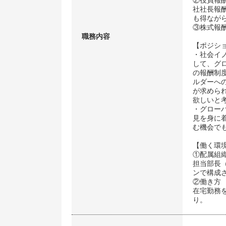
②役員報
社社長報
も得なが
③株式報
職務内容
【ポジシ
・社会イ
して、グ
の報酬制
ルダーへ
が求めら
欲しいと
・グロー
見を身に
む機会で
【働く環
①配属組
担当部長
ンで構成
②働き方
在宅勤務
り。