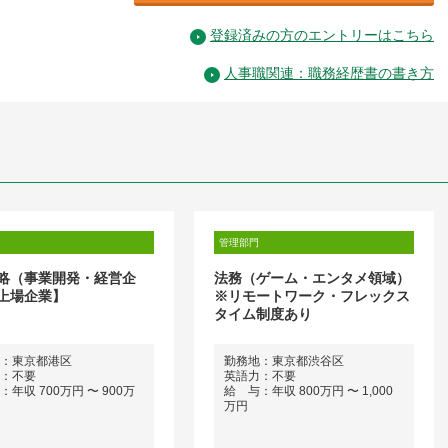
登録済みの方のエントリーはこちら
人事職関連：職務経歴書の書き方
管理部門
略（事業開発・経営企
法務（ゲーム・エンタメ領域）
上場企業】
※リモートワーク・フレックス
タイム制度あり
：東京都港区
勤務地：東京都渋谷区
：不要
英語力：不要
年収 700万円 〜 900万
給 与：年収 800万円 〜 1,000
万円