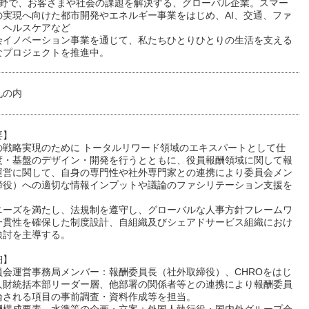
分野で、お客さまや社会の課題を解決する、グローバル企業。スマー
の実現へ向けた都市開発やエネルギー事業をはじめ、AI、交通、ファ
、ヘルスケアなど
会イノベーション事業を通じて、私たちひとりひとりの生活を支える
なプロジェクトを推進中。
丸の内
要】
の戦略実現のために トータルリワード領域のエキスパートとして仕
度・基盤のデザイン・開発を行うとともに、役員報酬領域に関して報
運営に関して、自身の専門性や社外専門家との連携により委員会メン
締役）への適切な情報インプットや議論のファシリテーション支援を
。
ニーズを満たし、法規制を遵守し、グローバルな人事方針フレームワ
一貫性を確保した制度設計、自組織及びシェアドサービス組織におけ
検討を主導する。
細】
員会運営事務局メンバー：報酬委員長（社外取締役）、CHROをはじ
人財統括本部リーダー層、他部署の関係者等との連携により報酬委員
論される項目の事前調査・資料作成等を担当。