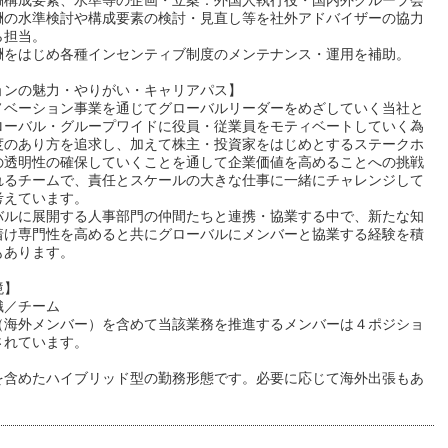
酬構成要素、水準等の企画・立案：外国人執行役・国内外グループ会
酬の水準検討や構成要素の検討・見直し等を社外アドバイザーの協力
ら担当。
酬をはじめ各種インセンティブ制度のメンテナンス・運用を補助。
ョンの魅力・やりがい・キャリアパス】
ノベーション事業を通じてグローバルリーダーをめざしていく当社と
ローバル・グループワイドに役員・従業員をモティベートしていく為
度のあり方を追求し、加えて株主・投資家をはじめとするステークホ
の透明性の確保していくことを通して企業価値を高めることへの挑戦
れるチームで、責任とスケールの大きな仕事に一緒にチャレンジして
考えています。
バルに展開する人事部門の仲間たちと連携・協業する中で、新たな知
着け専門性を高めると共にグローバルにメンバーと協業する経験を積
もあります。
境】
織／チーム
（海外メンバー）を含めて当該業務を推進するメンバーは４ポジショ
されています。
を含めたハイブリッド型の勤務形態です。必要に応じて海外出張もあ