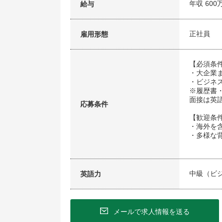
年収 600
給与
正社員
雇用形態
【必須条
・大企業
・ビジネス
※履歴書
面接は英
応募条件
【歓迎条
・海外を
・多様な
中級（ビ
英語力
メールで求人情報を送る