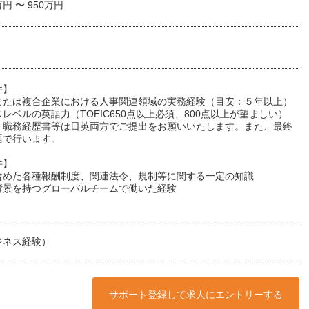
万円 〜 950万円
件】
または複合企業における人事関連領域の実務経験（目安：５年以上）
レベルの英語力（TOEIC650点以上必須、800点以上が望ましい）
・職務経歴書等は日英両方でご提出をお願いいたします。また、最終
語で行います。
件】
含めた各種報酬制度、関連法令、規制等に関する一定の知識
背景を持つグローバルチームで働いた経験
ジネス経験）
サポート登録して求人にエントリーする