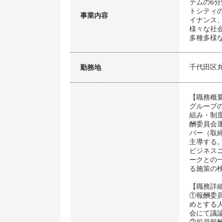
テムの6
トシティ
事業内容
イナンス
様々な社
多種多様
千代田区
勤務地
【職務概
グループ
組み・制
酬委員会
バー（取
主導する
ビジネス
ークとの
る施策の
【職務詳
①報酬委
めとする
会にて議