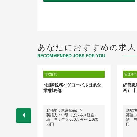
あなたにおすすめの求人
RECOMMENDED JOBS FOR YOU
管理部門
管理部門
ce Manager
○国際税務○ グローバル日系企
経営戦
業/財務部
画）【
勤務地：東京都品川区
勤務地
ネス経験）
英語力：中級（ビジネス経験）
英語力
円 〜 1,400
給 与：年収 660万円 〜 1,030
給 与：
万円
円