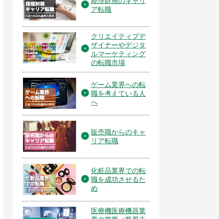
経理財務のキャリ
ア転職
クリエイティブデ
ザイナーやデジタ
ルマーケティング
の転職市場
ゲーム業界への転
職を考えている人
へ
販売職からのキャ
リア転職
化粧品業界での転
職を成功させるた
め
医療機医療機器業