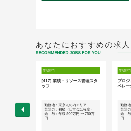
あなたにおすすめの求人
RECOMMENDED JOBS FOR YOU
管理部門
管理部門
チーム アソシエ
[417] 業績・リソース管理スタ
プロジ
マネジャー
ッフ
ペレー
エリア
勤務地：東京丸の内エリア
勤務地
会話程度）
英語力：初級（日常会話程度）
英語力
 〜 1,200
給 与：年収 500万円 〜 750万
給 与：
円
円