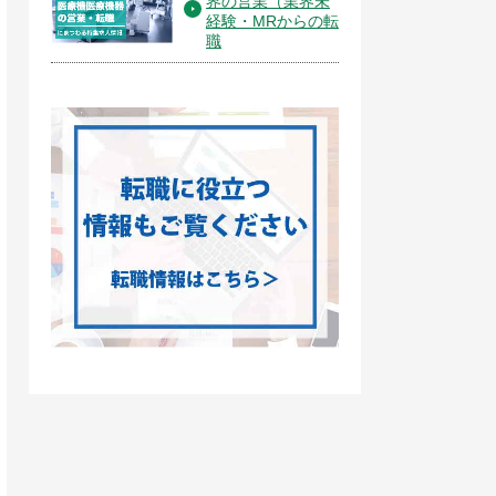
界の営業（業界未
経験・MRからの転
職