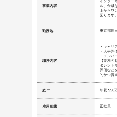
インター
事業内容
ル、金融
上からワ
図ります
東京都世
勤務地
・キャリ
・人事評
・メンバ
職務内容
【業務の
タレント
評価など
的かつ貴
年収 550
給与
正社員
雇用形態