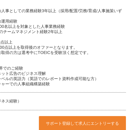
人事としての業務経験3年以上（採用/配置/労務/育成/人事施策いず
の運用経験
00名以上を対象とした人事業務経験
上のチームマネジメント経験2年以上
00点以上
C600点以上を取得後のオファーとなります。
取得の方は選考中にTOEICを受験頂く想定です。
B業界でのご経験
ネット広告のビジネス理解
レベルの英語力（英語でのレポート資料作成可能な方）
チャーでの人事組織構築経験
ジネス経験）
サポート登録して求人にエントリーする