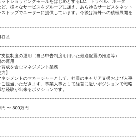
ネットショッピングモールをはじめとするEC、トラベル、ポータ
など、様々なサービスをグループに加え、あらゆるサービスをネット
ンストップでユーザーに提供しています。今後は海外への積極展開を
。
田谷区
ア支援制度の運用（自己申告制度を用いた最適配置の推進等）
価の運用
ー育成を含むマネジメント業務
魅力】
マネジメントのマネージャーとして、社員のキャリア支援および人事
をご担当いただきます。事業人事として経営に近いポジションで戦略
重な経験が出来るポジションです。
万円 〜 800万円