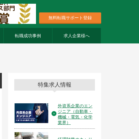
無料転職サポート登録
転職成功事例
求人企業様へ
特集求人情報
外資系企業のエン
ジニア（自動車・
機械・電気・化学
業界）