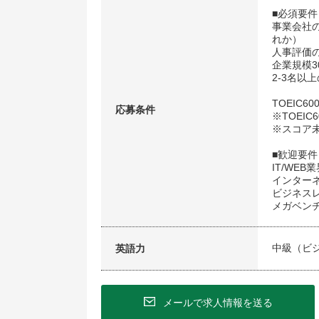
■必須要件
事業会社の
れか）
人事評価
企業規模3
2-3名以
TOEIC6
応募条件
※TOEI
※スコア未
■歓迎要件
IT/WE
インター
ビジネス
メガベン
中級（ビ
英語力
メールで求人情報を送る