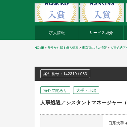
外資系企業の転職・キャリア転職ならアージスジャパン
求人情報
サービス紹介
HOME
>
条件から探す求人情報
>
東京都の求人情報
>
人事処遇ア
案件番号：142319 / 083
海外展開あり
大手・上場
人事処遇アシスタントマネージャー（
日系大手 