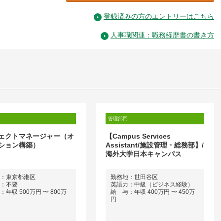
登録済みの方のエントリーはこちら
人事職関連：職務経歴書の書き方
管理部門
ェクトマネージャー（オ
【Campus Services
ション構築）
Assistant/施設管理・総務部】/
海外大学日本キャンパス
：東京都港区
勤務地：世田谷区
：不要
英語力：中級（ビジネス経験）
年収 500万円 〜 800万
給 与：年収 400万円 〜 450万
円