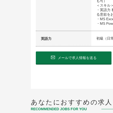
も可）
＜スキル
・英語力
る意欲をお
・MS Exc
・MS Pow
初級（日
英語力
メールで求人情報を送る
あなたにおすすめの求人
RECOMMENDED JOBS FOR YOU