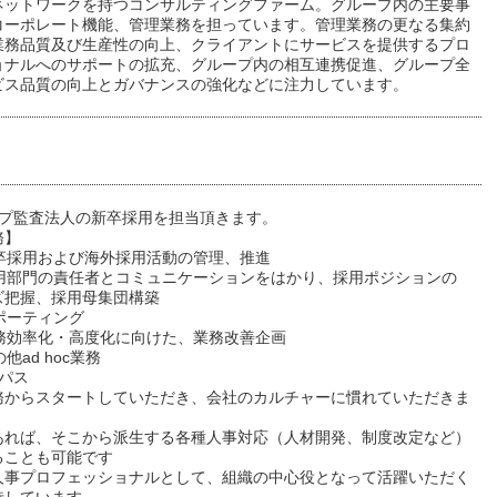
ネットワークを持つコンサルティングファーム。グループ内の主要事
コーポレート機能、管理業務を担っています。管理業務の更なる集約
業務品質及び生産性の向上、クライアントにサービスを提供するプロ
ョナルへのサポートの拡充、グループ内の相互連携促進、グループ全
ビス品質の向上とガバナンスの強化などに注力しています。
ープ監査法人の新卒採用を担当頂きます。
務】
新卒採用および海外採用活動の管理、推進
採用部門の責任者とコミュニケーションをはかり、採用ポジションの
ズ把握、採用母集団構築
ポーティング
業務効率化・高度化に向けた、業務改善企画
他ad hoc業務
パス
務からスタートしていただき、会社のカルチャーに慣れていただきま
あれば、そこから派生する各種人事対応（人材開発、制度改定など）
ることも可能です
人事プロフェッショナルとして、組織の中心役となって活躍いただく