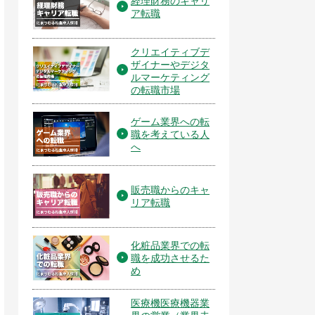
経理財務のキャリ
ア転職
クリエイティブデ
ザイナーやデジタ
ルマーケティング
の転職市場
ゲーム業界への転
職を考えている人
へ
販売職からのキャ
リア転職
化粧品業界での転
職を成功させるた
め
医療機医療機器業