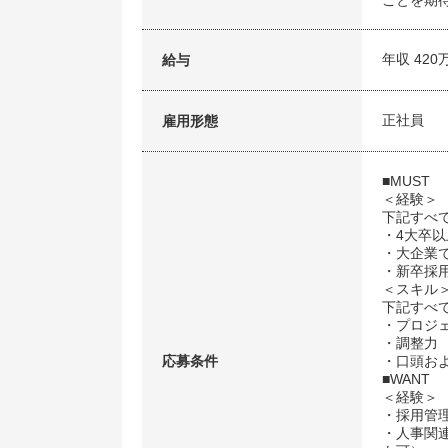
ことを期
年収 420
給与
正社員
雇用形態
■MUST
＜経験＞
下記すべ
・4大卒以
・大企業
・新卒採
＜スキル
下記すべ
・プロジ
・調整力
応募条件
・口頭お
■WANT
＜経験＞
・採用管理
・人事関