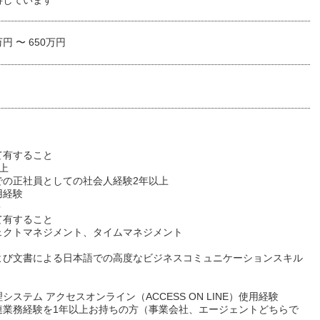
待しています
万円 〜 650万円
て有すること
上
での正社員としての社会人経験2年以上
用経験
＞
て有すること
ェクトマネジメント、タイムマネジメント
よび文書による日本語での高度なビジネスコミュニケーションスキル
システム アクセスオンライン（ACCESS ON LINE）使用経験
連業務経験を1年以上お持ちの方（事業会社、エージェントどちらで