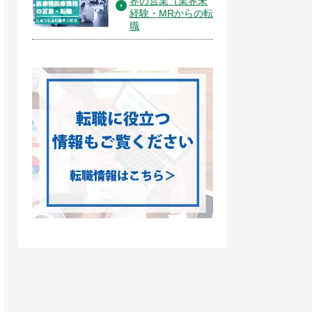
界の営業（業界未
経験・MRからの転
職