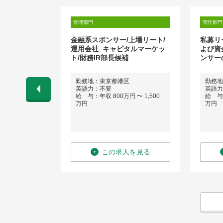
管理部門
管理部門
グ企業】財務
金融系スポンサー/上場リート/
私募リ
運用会社_キャピタルマーケッ
よび資
ト/財務IR部長候補
ンサー
田区
勤務地：東京都港区
勤務地
英語力：不要
英語力
 〜 800万
給 与：年収 800万円 〜 1,500
給 与：
万円
万円
を見る
この求人を見る