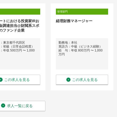
管理部門
ートにおける投資家IRお
経理財務マネージャー
金調達担当@財閥系スポ
のファンド企業
：東京都千代田区
勤務地：本社
：初級（日常会話程度）
英語力：中級（ビジネス経験）
年収 500万円 〜 1,000
給 与：年収 800万円 〜 1,000
万円
この求人を見る
この求人を見る
求人一覧に戻る