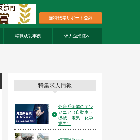
無料転職サポート登録
転職成功事例
求人企業様へ
特集求人情報
外資系企業のエン
ジニア（自動車・
機械・電気・化学
業界）