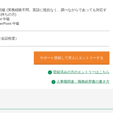
＞
 初級 (実務経験不問。英語に抵抗なく、調べながらであっても対応す
持ちの方)
el 中級
erPoint 中級
常会話程度）
サポート登録して求人にエントリーする
登録済みの方のエントリーはこちら
人事職関連：職務経歴書の書き方