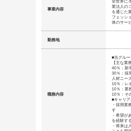
全世界に
業法人の
事業内容
を通じた
フェッシ
体のサー
勤務地
■当グル
【主な業
40％：
30％：
人材ニー
10％：レ
10％：
職務内容
10％：その
■キャリア
・採用業
す
・希望が
を経験す
・将来は