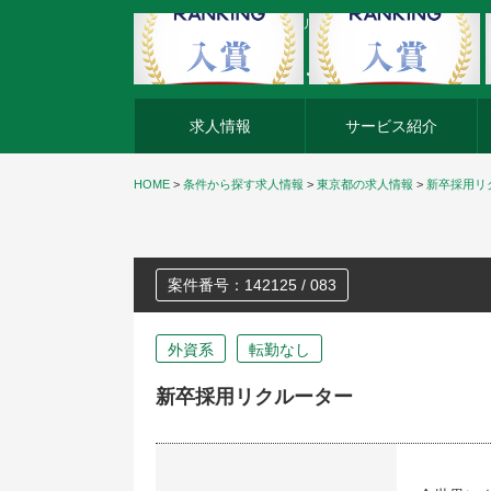
外資系企業の転職・キャリア転職ならアージスジャパン
求人情報
サービス紹介
HOME
>
条件から探す求人情報
>
東京都の求人情報
>
新卒採用リ
案件番号：142125 / 083
外資系
転勤なし
新卒採用リクルーター