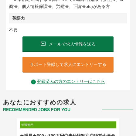
商法、個人情報保護法、労働法、下請法etc)がある方
英語力
不要
メールで求人情報を送る
サポート登録して求人にエントリーする
登録済みの方のエントリーはこちら
あなたにおすすめの求人
RECOMMENDED JOBS FOR YOU
管理部門
管理部門
管理）
★増員★600～800万円◎未経験歓迎◎経営企画＠
広告事