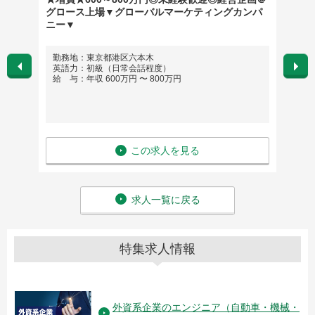
グロース上場▼グローバルマーケティングカンパ
ニー▼
勤務地：東京都港区六本木
勤務
英語力：初級（日常会話程度）
英語
給 与：年収 600万円 〜 800万円
給 与
この求人を見る
求人一覧に戻る
特集求人情報
外資系企業のエンジニア（自動車・機械・