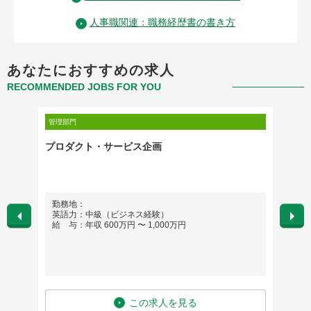
人事職関連：職務経歴書の書き方
あなたにおすすめの求人
RECOMMENDED JOBS FOR YOU
管理部門
管理部門
動支援
プロダクト・サービス企画
総合金
務グル
勤務地：
勤務
英語力：中級（ビジネス経験）
英語
給 与：年収 600万円 〜 1,000万円
給 与
この求人を見る