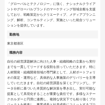
「グローバルとテクノロジー」に強く、ナショナルクライア
ントやグローバルブランドのマーケティング領域全般を支援
しており、戦略策定からクリエーティブ、メディアプランニ
ング、解析、コンサルティング、実施といった統合ソリュー
ションを提供しています。
勤務地
東京都港区
職務内容
自社の経営課題解決に向けた人事・組織戦略の立案から実行
までを一貫してリードする役割を担っていただきます。特に
人材開発・組織開発領域の専門家として、人材ポートフォリ
オの策定・運用など、具体的な人事施策のデリバリーを主導
していただきます。自社の経営課題を深くヒアリングし、デ
ータ分析に基づいた本質的な解決策を導き出し、実行可能な
提案として具現化することが重要な責任です。多様なステー
クホルダーと円滑に連携し、複雑な状況下でも粘り強くプロ
ジェクトを推進し、事業成長と社員成長にコミットするプロ