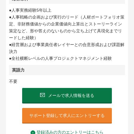
●人事実務経験5年以上
●人事戦略の企画および実行のリード（人材ポートフォリオ策
定、非財務価値からの企業価値向上算出とストーリーライン
策定など、形や答えのないものから立ち上げて具現化までリ
ードした経験）
●経営層および事業責任者レイヤーとの合意形成および課題解
決力
●全社横断レベルの人事プロジェクトマネジメント経験
英語力
不要
メールで求人情報を送る
サポート登録して求人にエントリーする
登録済みの方のエントリーはこちら