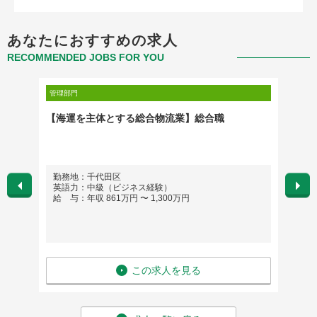
あなたにおすすめの求人
RECOMMENDED JOBS FOR YOU
管理部門
管理部門
ァイナ
【海運を主体とする総合物流業】総合職
人事処
ラス）
勤務地：千代田区
勤務
英語力：中級（ビジネス経験）
英語
給 与：年収 861万円 〜 1,300万円
給 与
この求人を見る