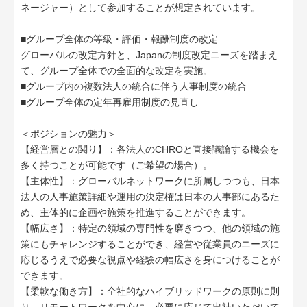
ネージャー）として参加することが想定されています。
■グループ全体の等級・評価・報酬制度の改定
グローバルの改定方針と、Japanの制度改定ニーズを踏まえ
て、グループ全体での全面的な改定を実施。
■グループ内の複数法人の統合に伴う人事制度の統合
■グループ全体の定年再雇用制度の見直し
＜ポジションの魅力＞
【経営層との関り】：各法人のCHROと直接議論する機会を
多く持つことが可能です（ご希望の場合）。
【主体性】：グローバルネットワークに所属しつつも、日本
法人の人事施策詳細や運用の決定権は日本の人事部にあるた
め、主体的に企画や施策を推進することができます。
【幅広さ】：特定の領域の専門性を磨きつつ、他の領域の施
策にもチャレンジすることができ、経営や従業員のニーズに
応じるうえで必要な視点や経験の幅広さを身につけることが
できます。
【柔軟な働き方】：全社的なハイブリッドワークの原則に則