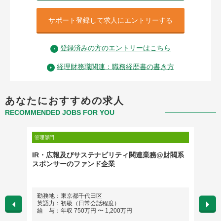
サポート登録して求人にエントリーする
登録済みの方のエントリーはこちら
経理財務職関連：職務経歴書の書き方
あなたにおすすめの求人
RECOMMENDED JOBS FOR YOU
管理部門
管理部門
展開を
IR・広報及びサステナビリティ関連業務@財閥系
【グロ
スポンサーのファンド企業
ス/グ
分）、
勤務地：東京都千代田区
勤務
木の
英語力：初級（日常会話程度）
英語
分、新
給 与：年収 750万円 〜 1,200万円
給 与