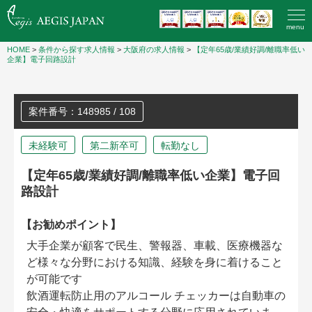
menu
HOME
>
条件から探す求人情報
>
大阪府の求人情報
>
【定年65歳/業績好調/離職率低い
企業】電子回路設計
案件番号：148985 / 108
未経験可
第二新卒可
転勤なし
【定年65歳/業績好調/離職率低い企業】電子回
路設計
【お勧めポイント】
大手企業が顧客で民生、警報器、車載、医療機器な
ど様々な分野における知識、経験を身に着けること
が可能です
飲酒運転防止用のアルコール チェッカーは自動車の