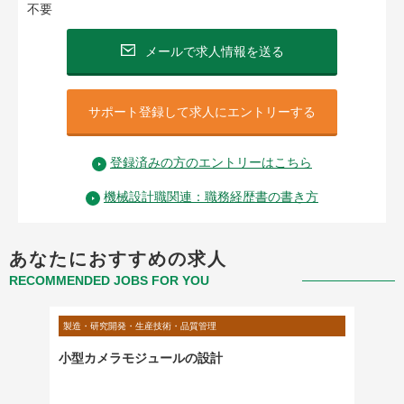
不要
メールで求人情報を送る
サポート登録して求人にエントリーする
登録済みの方のエントリーはこちら
機械設計職関連：職務経歴書の書き方
あなたにおすすめの求人
RECOMMENDED JOBS FOR YOU
製造・研究開発・生産技術・品質管理
製造・研
小型カメラモジュールの設計
【建築
ト