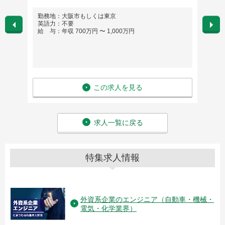
勤務地：大阪市もしくは東京
勤務
英語力：不要
英語
給 与：年収 700万円 〜 1,000万円
給 与
この求人を見る
求人一覧に戻る
特集求人情報
外資系企業のエンジニア（自動車・機械・
電気・化学業界）