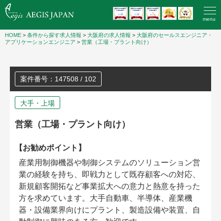
menu
HOME
>
条件から探す求人情報
>
大阪府の求人情報
>
大阪府のセールスエンジニア・
アプリケーションエンジニア
>
営業（工場・プラント向け）
案件番号：147508 / 102
大手・上場
営業（工場・プラント向け）
【お勧めポイント】
産業用制御機器や制御システムのソリューション営
業の経験を持ち、即戦力として既存顧客への対応、
新規顧客開拓など事業拡大への意力と熱意を持った
方を求めています。大手自動車、半導体、産業機
器・設備業界向けにプラント、製造設備や装置、自