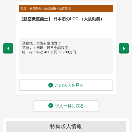
製造・研究開発・生産技術・品質管理
営業・営
ンス）
【航空機整備士】 日本初のLCC （大阪勤務）
【大阪
勤務地：大阪府泉佐野市
勤務
英語力：初級（日常会話程度）
英語
給 与：年収 400万円 〜 700万円
給 与
この求人を見る
求人一覧に戻る
特集求人情報