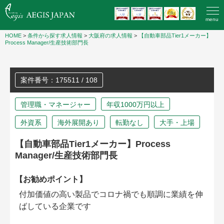
menu
HOME
>
条件から探す求人情報
>
大阪府の求人情報
>
【自動車部品Tier1メーカー】
Process Manager/生産技術部門長
案件番号：175511 / 108
管理職・マネージャー
年収1000万円以上
外資系
海外展開あり
転勤なし
大手・上場
【自動車部品Tier1メーカー】Process
Manager/生産技術部門長
【お勧めポイント】
付加価値の高い製品でコロナ禍でも順調に業績を伸
ばしている企業です