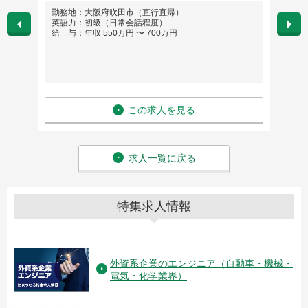
勤務地：大阪府吹田市（直行直帰）
勤務
英語力：初級（日常会話程度）
英語
給 与：年収 550万円 〜 700万円
給 与
この求人を見る
求人一覧に戻る
特集求人情報
外資系企業のエンジニア（自動車・機械・
電気・化学業界）