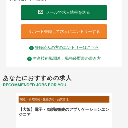
メールで求人情報を送る
サポート登録して求人にエントリーする
登録済みの方のエントリーはこちら
生産技術職関連：職務経歴書の書き方
あなたにおすすめの求人
RECOMMENDED JOBS FOR YOU
製造・研究開発・生産技術・品質管理
製造・研
管理
【大阪】電子・X線顕微鏡のアプリケーションエン
フィー
ジニア
の説明