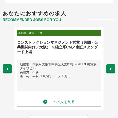
あなたにおすすめの求人
RECOMMENDED JOBS FOR YOU
不動産・建築・土木
製造・研
クトロ
コンストラクションマネジメント営業（民間・公
ハード
務
共機関向け／大阪） ※独立系CM／東証スタンダ
ード上場
勤務地：大阪府大阪市中央区久太郎町3-6-8JRE御堂筋
勤務
ダイワビル5F
英語
英語力：不要
給 与
給 与：年収 600万円 〜 1,200万円
この求人を見る