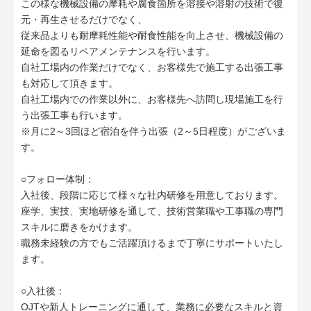
この様な機械設備の摩耗や腐食箇所を溶接や溶射の技術で復
元・再生させるだけでなく、
従来品よりも耐摩耗性能や耐食性能を向上させ、機械設備の
延命を図るリペアメンテナンスを行います。
自社工場内の作業だけでなく、お客様先で施工する出張工事
も対応して頂きます。
自社工場内での作業以外に、お客様先へ訪問し現場施工を行
う出張工事も行います。
※月に2～3回ほど宿泊を伴う出張（2～5日程度）がございま
す。
○フォロー体制：
入社後、段階に応じて様々な社内研修を用意しております。
座学、実技、実地研修を通して、技術営業職や工事職の専門
スキルに磨きをかけます。
職務未経験の方でもご活躍頂けるまで丁寧にサポートいたし
ます。
○入社後：
OJTや新人トレーニングに通して、業務に必要なスキルと資