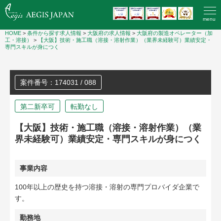
menu
HOME
>
条件から探す求人情報
>
大阪府の求人情報
>
大阪府の製造オペレーター（加
工・溶接）
>
【大阪】技術・施工職（溶接・溶射作業）（業界未経験可）業績安定・
専門スキルが身につく
案件番号：174031 / 088
第二新卒可
転勤なし
【大阪】技術・施工職（溶接・溶射作業）（業
界未経験可）業績安定・専門スキルが身につく
事業内容
100年以上の歴史を持つ溶接・溶射の専門プロバイダ企業で
す。
勤務地