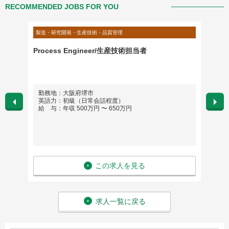
RECOMMENDED JOBS FOR YOU
製造・研究開発・生産技術・品質管理
製造・研
機器製造
Process Engineer/生産技術担当者
FA機
市勤務
数のラ
勤務地：大阪府堺市
勤務
英語力：初級（日常会話程度）
英語
給 与：年収 500万円 〜 650万円
給 与
この求人を見る
求人一覧に戻る