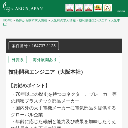
menu
HOME
>
条件から探す求人情報
>
大阪府の求人情報
>
技術開発エンジニア（大阪本
社）
案件番号：164737 / 123
外資系
海外展開あり
技術開発エンジニア（大阪本社）
【お勧めポイント】
・70年以上の歴史を持つコネクター、ブレーカー等
の精密プラスチック部品メーカー
・国内外の大手電機メーカーに電気部品を提供する
グローバル企業
・年齢に応じた報酬と能力及び成果を加味したうえ