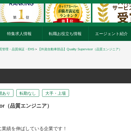
特集求人情報
転職お役立ち情報
エージェント紹介
質管理・品質保証・EHS
>
【外資自動車部品】Quality Supervisor（品質エンジニア）
開あり
転勤なし
大手・上場
visor（品質エンジニア）
に業績を伸ばしている企業です！