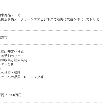
動車部品メーカー
産拠点を構え、クリーンエアビジネスで着実に業績を伸ばしておりま
佐野市
量産の安定化推進
改善活動のリード
情報収集と社内展開
ーター分析
応
01の維持・管理
タッフへの品質トレーニング等
万円 〜 950万円