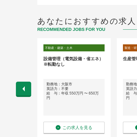
あなたにおすすめの求人
RECOMMENDED JOBS FOR YOU
理職
不動産・建築・土木
製造・研
大型コンプレ
設備管理（電気設備・省エネ）
生産管
エンジニア
※転勤なし
業）/外資系産
勤務地：大阪市
勤務地
英語力：不要
英語力
 〜 600万
給 与：年収 550万円 〜 650万
給 与：
円
円
を見る
この求人を見る