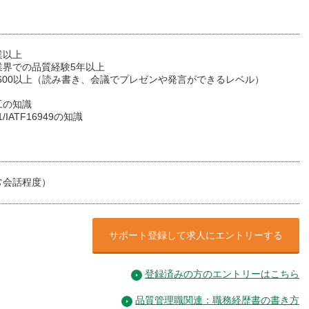
業以上
業界での品質経験5年以上
C 600以上（読み書き、会議でプレゼンや発言ができるレベル）
工の知識
1/IATF16949の知識
常会話程度）
サポート登録して求人にエントリーする
登録済みの方のエントリーはこちら
品質管理職関連：職務経歴書の書き方