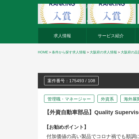
外資系企業の転職・キャリア転職ならアージスジャパン
求人情報
サービス紹介
HOME
>
条件から探す求人情報
>
大阪府の求人情報
>
大阪府の品
案件番号：175493 / 108
管理職・マネージャー
外資系
海外展
【外資自動車部品】Quality Super
【お勧めポイント】
付加価値の高い製品でコロナ禍でも順調