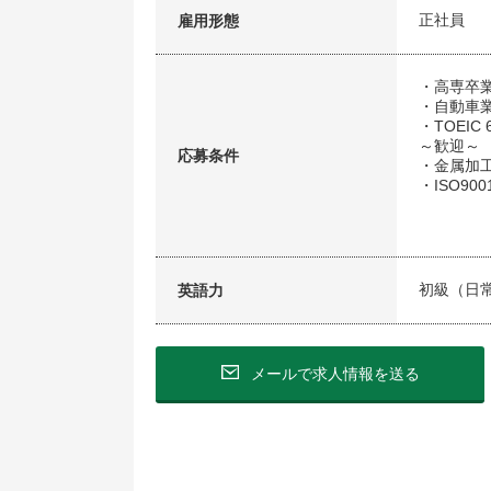
正社員
雇用形態
・高専卒
・自動車
・TOEI
～歓迎～
応募条件
・金属加
・ISO900
初級（日
英語力
メールで求人情報を送る