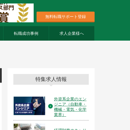
無料転職サポート登録
転職成功事例
求人企業様へ
特集求人情報
外資系企業のエン
ジニア（自動車・
機械・電気・化学
業界）