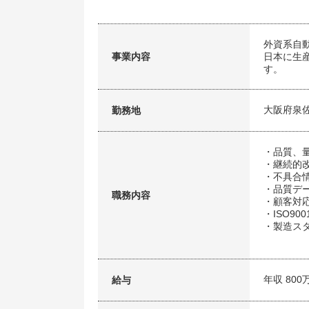
外資系自
事業内容
日本に生
す。
大阪府泉
勤務地
・品質、
・継続的
・不具合
・品質デ
職務内容
・顧客対
・ISO90
・製造ス
年収 800
給与