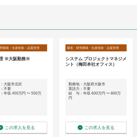
究開発・生産技術・品質管理
製造・研究開発・生産技術・品質管理
理 ※大阪勤務※
システム プロジェクトマネジメ
ント（梅田本社オフィス）
：大阪市北区
勤務地：大阪府大阪市
：不要
英語力：不要
年収 450万円 〜 550万
給 与：年収 600万円 〜 800万
円
この求人を見る
この求人を見る