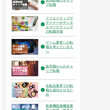
経理財務のキャリ
ア転職
クリエイティブデ
ザイナーやデジタ
ルマーケティング
の転職市場
ゲーム業界への転
職を考えている人
へ
販売職からのキャ
リア転職
化粧品業界での転
職を成功させるた
め
医療機医療機器業