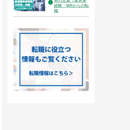
界の営業（業界未
経験・MRからの転
職